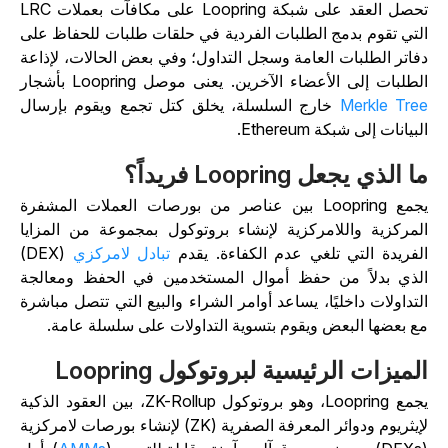
تحصل العقد على شبكة Loopring على مكافآت بعملات LRC
لتي تقوم بدمج الطلبات الفردية في حلقات طلبات للحفاظ على
فاتر الطلبات العامة وسجل التداول؛ وفي بعض الحالات، لإذاعة
لطلبات إلى الأعضاء الآخرين. يعنى موصل Loopring بأشجار
Merkle Tre
خارج السلسلة، يخلق كتل تجمع ويقوم بإرسال
لبيانات إلى شبكة Ethereum.
ا الذي يجعل Loopring فريداً؟
يجمع Loopring بين عناصر من بورصات العملات المشفرة
لمركزية واللامركزية لإنشاء بروتوكول بمجموعة من المزايا
لفريدة التي تلغي عدم الكفاءة. يقدم
تبادل لامركزي
(DEX)
لذي بدلاً من حفظ أموال المستخدمين في الحفظ ومعالجة
لتداولات داخليًا، يساعد أوامر الشراء والبيع التي تتصل مباشرة
ع بعضها البعض ويقوم بتسوية التداولات على سلسلة عامة.
لميزات الرئيسية لبروتوكول Loopring
يجمع Loopring، وهو بروتوكول ZK-Rollup، بين العقود الذكية
لإيثريوم ودوائر المعرفة الصفرية (ZK) لإنشاء بورصات لامركزية