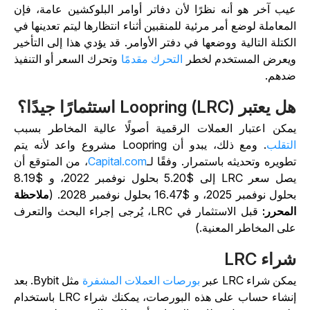
يب آخر هو أنه نظرًا لأن دفاتر أوامر البلوكشين عامة، فإن
لمعاملة لوضع أمر مرئية للمنقبين أثناء انتظارها ليتم تعدينها في
لكتلة التالية ووضعها في دفتر الأوامر. قد يؤدي هذا إلى التأخير
يعرض المستخدم لخطر
التحرك مقدمًا
وتحرك السعر أو التنفيذ
دهم.
 يعتبر Loopring (LRC) استثمارًا جيدًا؟
مكن اعتبار العملات الرقمية أصولًا عالية المخاطر بسبب
لتقلب
. ومع ذلك، يبدو أن Loopring مشروع واعد لأنه يتم
طويره وتحديثه باستمرار. وفقًا لـ
Capital.com
، من المتوقع أن
يصل سعر LRC إلى $5.20 بحلول نوفمبر 2022، و $8.19
ول نوفمبر 2025، و $16.47 بحلول نوفمبر 2028. (
ملاحظة
لمحرر:
قبل الاستثمار في LRC، يُرجى إجراء البحث والتعرف
لى المخاطر المعنية.)
راء LRC
مكن شراء LRC عبر
بورصات العملات المشفرة
مثل Bybit. بعد
إنشاء حساب على هذه البورصات، يمكنك شراء LRC باستخدام