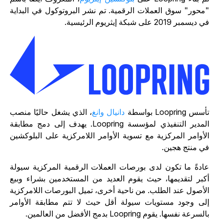
محور" سوق العملات الرقمية. تم نشر البروتوكول في البداية
ديسمبر 2019 على شبكة إيثريوم الرئيسية.
سس Loopring بواسطة
دانيال وانغ
، الذي يشغل حاليًا منصب
المدير التنفيذي لمؤسسة Loopring. يهدف إلى دمج مطابقة
لأوامر المركزية مع تسوية الأوامر اللامركزية على البلوكشين
ي منتج هجين.
ادةً ما تكون لدى بورصات العملات الرقمية المركزية سيولة
كبر لتقديمها، حيث يقوم العديد من المستخدمين بشراء وبيع
لأصول عند الطلب. من ناحية أخرى، تميل البورصات اللامركزية
لى وجود مستويات سيولة أقل حيث لا تتم مطابقة الأوامر
لسرعة نفسها. يقوم Loopring بدمج الأفضل من العالمين.