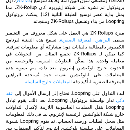
قابلة للتوسع (
AMMs
). أول
بروتوكول تم نشره على شبكة إيثيريوم كان ZK-Rollup، مما
يمثل بداية عصر توسيع الطبقة الثانية (L2). يمكنك بروتوكول
Loopr من بناء وتشغيل ZK-Rollups ومنتجاته.
ميزة ZK-Rollups هي العمل على شكل معروف من التشفير
سمى
البراهين المعرفة الصفرية
. تسمح هذه التقنية لبرنامج
لكمبيوتر بالمطالبة بالبيانات دون مشاركة أي معلومات تعرفية.
كما يمكن لـ ZK-Rollups تجميع المئات من التحويلات في
عاملة واحدة. هذا يمكِّن التداولات السريعة والرخيصة من
لحدوث خارج بلوكتشين إيثيريوم. بعد ذلك، يتم تسوية هذه
لمعاملات على البلوكتشين نفسه، حيث تُستخدم البراهين
لمعرفة الصفرية لتأكيد دقة
المعاملات خارج السلسلة
.
دء التداول على Loopring، تحتاج إلى إرسال الأموال إلى
عقد
كي
تدار بواسطة بروتوكول Loopring. بعد ذلك، يقوم تبادل
Loopring بنقل العمليات الحاسوبية اللازمة لإكمال التداولات
ارج شبكة البلوكشين الرئيسية لإيثريوم، بما في ذلك المعلومات
مثل سجل الطلبات ورصيد الحساب. ثم يقوم Loopring بتسوية
لمعاملات على سلسلة بلوكشين إيثريوم لتأكيد الصفقات بين