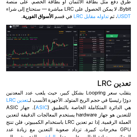
رق دفع مثل بطاقة الائتمان أو بطاقة الخصم. على منصة
 لا يمكن الحصول على LRC مباشرة — ستحتاج إلى شراء
USD
، ثم
تداوله مقابل LRC
في قسم
الأسواق الفورية
.
عدين LRC
يتقلب سعر Loopring بشكل كبير، حيث يلعب عدد المعدنين
ورًا رئيسيًا في حجم الربح المتولد. الأجهزة الأنسب لـ
تعدين LRC
ي الدائرة المتكاملة الخاصة بالتطبيق (
ASIC
). جهاز ASIC
للتعدين هو جهاز hardware يستخدم المعالجات الدقيقة لتعدين
العملة الرقمية. إذا تم تعدين LRC باستخدام الكمبيوتر، فلن تنتج
GPU مخرجات كبيرة. تزداد صعوبة التعدين مع زيادة عدد
لمعدّنين، وزيادة الطلب على معدل
الهاش
، والذي يشير إلى