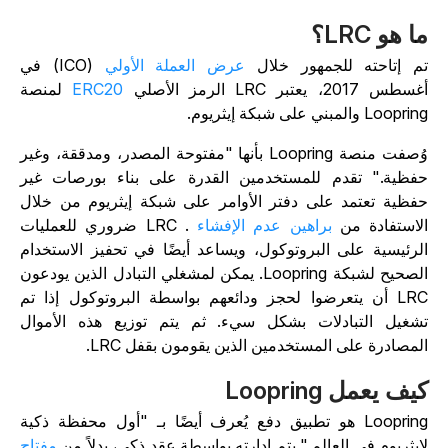
ا هو LRC؟
م إتاحته للجمهور خلال
عرض العملة الأولي
(ICO) في
سطس 2017، يعتبر LRC الرمز الأصلي
ERC20
لمنصة
Loopr والمبني على شبكة إيثريوم.
وُصفت منصة Loopring بأنها "مفتوحة المصدر، ومدققة، وغير
فظية." تقدم للمستخدمين القدرة على بناء بورصات غير
فظية تعتمد على دفتر الأوامر على شبكة إيثريوم من خلال
لاستفادة من
براهين عدم الإفشاء
. LRC ضروري للعمليات
لرئيسية على البروتوكول، ويساعد أيضًا في تحفيز الاستخدام
الصحيح لشبكة Loopring. يمكن لمشغلي التبادل الذين يودعون
LRC أن يتعرضوا لحجز ودائعهم بواسطة البروتوكول إذا تم
شغيل التبادلات بشكل سيء. ثم يتم توزيع هذه الأموال
لمصادرة على المستخدمين الذين يقومون بقفل LRC.
يف يعمل Loopring
Loopring هو تطبيق دفع يُعرف أيضًا بـ "أول محفظة ذكية
إيثريوم في العالم." يتم إدارته بواسطة عقد ذكي، بدلاً من
مفتاح