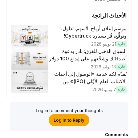
الأحداث الرائجة
موسم إعلان أرباح الأسهم: تداوَل،
وتوقَّع، فُز بسيارة Cybertruck!
جارية
21 يوليو 2026
السباق الذهبي للفرق: بادر بدعوة
أصدقائك وشجِّعهم على إيداع 100 دولار
وتنفيذ عمليات تداوُل بقيمة 10 دولار
جارية
18 يوليو 2026
لكسَب مكافآت مُضاعَفة
نُقدِّم لكم خدمة «الوصول إلى أحداث
الاكتتاب العام الأوَّلي (IPO)» من
Bybit، بوابتك للوصول المبكر إلى فرص
جارية
7 يونيو 2026
الاكتتاب العام الأوَّلي العالمية
Log in to comment your thoughts
Log In to Reply
Comments