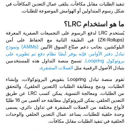
نفيذ الطلبات مقابل مكافآت. يتلقى عمال التعدين المكافآت في
كل رسوم المتداولين أو الهوامش الموضوعة للطلبات.
ا هو استخدام LRC؟
يُستخدم LRC لدفع الرسوم على التجميعات الصفرية المعرفة
(ZK-Rollups) في الطبقة الثانية مع الحفاظ على أمن
لبلوكشين. بجانب دعم صنّاع السوق الآليين
(AMMs) ونموذج
بادل دفتر الأوامر، فإنه يوفر أيضًا نظام دفع تم تطويره على
وتوكول Loopring.
تسمح منصة التداول هذه للمستخدمين
تبادل الأصول الرقمية مثل
العملات المشفرة
.
تقوم منصة تبادل Loopring بتفويض البروتوكولات، وإنشاء
لطلبات، ودمج ومطابقة الطلبات (التعدين الحلقي)، والتحقق
من الطلبات، ومعالجة التسوية. يمكن كسب LRC عن طريق
التعدين الحلقي. يمكن للبروتوكول مطابقة حد أقصى من 16 طلبًا
أنواع مختلفة من العملات المشفرة في تداول دائري، يسمى
حدة حلقية للطلبات. يساعد عمال التعدين الحلقي والوحدات
لحلقية في تنفيذ الطلبات مقابل مكافآت.