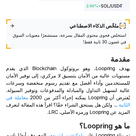
SOL
/USDT
2.00
%
+
ملخّص الذكاء الاصطناعي
استخلص فحوى محتوى المقال بسرعة، مستشعرًا معنويات السوق
في غضون 30 ثانية فقط!
قدمة
يهدف Loopring، وهو بروتوكول Blockchain الذي يقدم
ستويات عالية من الأمان بتنسيق لا مركزي، إلى توفير الأمان
لمستخدمين وأداء أفضل مع تقديم رسوم منخفضة وسرعات
الية لتسهيل التداول والمبادلة والمدفوعات وتوفير السيولة.
ترض أن Loopring يمكنه إجراء أكثر من 2000
معاملة في
لثانية
... ولكن هل يستحق الشراء حقًا؟ اقرأ هذه المقالة لتعرف
زيد عن Loopring ورمزه الأصلي، LRC.
 هو Loopring؟
 بناء Loopring على
بلوكتشين إيثريوم
، المعروف أيضًا باسم