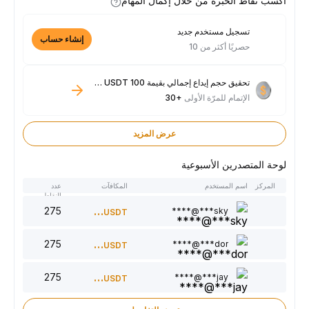
اكسب نقاط الخبرة من خلال إكمال المهام
تسجيل مستخدم جديد
إنشاء حساب
حصريًا أكثر من 10
تحقيق حجم إيداع إجمالي بقيمة 100 USDT فأكثر
الإتمام للمرّة الأولى
+30
عرض المزيد
لوحة المتصدرين الأسبوعية
المركز
اسم المستخدم
المكافآت
عدد
النقاط
275
300
sky***@****
USDT
275
220
dor***@****
USDT
275
150
jay***@****
USDT