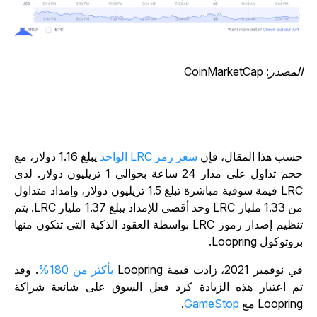
مصدر: CoinMarketCap
سب هذا المقال، فإن
سعر رمز LRC الواحد
يبلغ 1.16 دولار، مع
حجم تداول على مدار 24 ساعة بحوالي 1 تريليون دولار. لدى
LRC قيمة سوقية مباشرة تبلغ 1.5 تريليون دولار، وإمداد متداول
من 1.33 مليار LRC وحد أقصى للإمداد يبلغ 1.37 مليار LRC. يتم
تنظيم إصدار رموز LRC بواسطة العقود الذكية التي تتكون منها
وتوكول Loopring.
 نوفمبر 2021، زادت قيمة Loopring
بأكثر من 180%
. وقد
م اعتبار هذه الزيادة كرد فعل السوق على شائعة شراكة
Looprin مع
GameStop
.