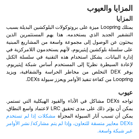
لمزايا والعيوب
لمزايا
يمتلك Loopring ميزة على بروتوكولات البلوكشين البديلة بسبب
لتشفير الجديد الذي يستخدمه. هذا يهم المستثمرين الذين
بحثون عن الوصول إلى مجموعة واسعة من المشاريع المبنية
لى سلسلة بلوكشين إيثيريوم، لأنهم يستخدمون اللامركزية في
دارة البيانات. يشكل استخدام هذه التقنية في سلسلة الكتل
إعادة السيطرة نظريًا إلى المستخدم أساس شبكة إيثيريوم.
يوفر DEX التخلص من مخاطر الحراسة والشفافية، ويزيد
Loop من كفاءة تنفيذ الأوامر ويعزز سيولة DEXs.
يوب
تواجه DEXs مشاكل في الأداء والقيود الهيكلية التي تستمر.
يمكن أن يؤثر ذلك على مدى تحقيق LRC لاعتماد واسع النطاق.
مكن أن تسبب آثار السيولة المجزأة
مشكلات إذا لم تستخدم
DEXs معايير متسقة للتعاون، وإذا لم يتم مشاركة/ نشر الأوامر
بر شبكة واسعة.