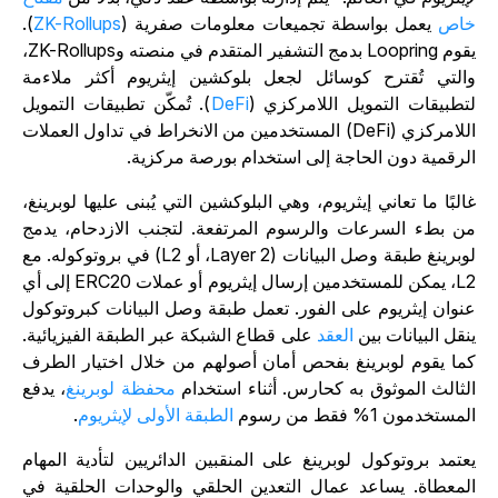
اص
يعمل بواسطة تجميعات معلومات صفرية (
ZK-Rollups
).
يقوم Loopring بدمج التشفير المتقدم في منصته وZK-Rollups،
التي تُقترح كوسائل لجعل بلوكشين إيثريوم أكثر ملاءمة
تطبيقات التمويل اللامركزي (
DeFi
). تُمكّن تطبيقات التمويل
اللامركزي (DeFi) المستخدمين من الانخراط في تداول العملات
لرقمية دون الحاجة إلى استخدام بورصة مركزية.
البًا ما تعاني إيثريوم، وهي البلوكشين التي يُبنى عليها لوبرينغ،
ن بطء السرعات والرسوم المرتفعة. لتجنب الازدحام، يدمج
لوبرينغ طبقة وصل البيانات (Layer 2، أو L2) في بروتوكوله. مع
L2، يمكن للمستخدمين إرسال إيثريوم أو عملات ERC20 إلى أي
نوان إيثريوم على الفور. تعمل طبقة وصل البيانات كبروتوكول
نقل البيانات بين
العقد
على قطاع الشبكة عبر الطبقة الفيزيائية.
ما يقوم لوبرينغ بفحص أمان أصولهم من خلال اختيار الطرف
لثالث الموثوق به كحارس. أثناء استخدام
محفظة لوبرينغ
، يدفع
مستخدمون 1% فقط من رسوم
الطبقة الأولى لإيثريوم
.
عتمد بروتوكول لوبرينغ على المنقبين الدائريين لتأدية المهام
لمعطاة. يساعد عمال التعدين الحلقي والوحدات الحلقية في