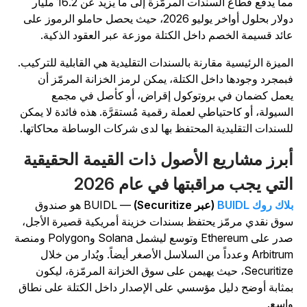
مما يدفع قطاع السندات المرمّزة إلى ما يزيد عن 16.2 مليار
دولار بحلول أواخر يوليو 2026، حيث يحصل حاملو الرموز على
ائد قسيمة الخصم داخل الكتلة موزعة عبر العقود الذكية.
لميزة الرئيسية مقارنة بالسندات التقليدية هي القابلية للتركيب.
بمجرد وجودها داخل الكتلة، يمكن لرمز الخزانة المرمّز أن
عمل كضمان في بروتوكول إقراض، أو كأصل في مجمع
لسيولة، أو كاحتياطي لعملة رقمية مُستقرَّة. هذه فائدة لا يمكن
لسندات التقليدية المحتفظ بها لدى شركات الوساطة محاكاتها.
برز مشاريع الأصول ذات القيمة الحقيقية
لتي يجب مراقبتها في عام 2026
لاك روك BUIDL
(عبر Securitize)
— BUIDL هو صندوق
وق نقدي مرمّز يحتفظ بسندات خزينة أمريكية قصيرة الأجل،
صدر على Ethereum وتوسع ليشمل Solana وPolygon ومنصة
Arbitrum وعدداً من السلاسل الأصغر أيضاً. ويُدار من خلال
Securitize، حيث يهيمن على سوق الخزانة المرمّزة، ليكون
مثابة أوضح دليل مؤسسي على الإصدار داخل الكتلة على نطاق
اسع.