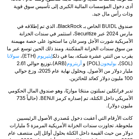
دى دخول المؤسسات المالية الكبرى إلى تأسيس سوق قوية
ذات رأس مال جيد.
صندوق BUIDL الخاص بـ BlackRock، الذي تم إطلاقه في
مارس 2024 عبر Securitize، استثمر في سندات الخزانة
لأمريكية شورت الأجل وسرعان ما استحوذ على حصة مهيمنة
ن سوق سندات الخزانة الممَكننة. ومنذ ذلك الحين توسع عبر ما
قرب من اثنتي عشرة شبكة، بما في ذلك
إيثيريوم
(ETH)،
سولانا
(S
بوليجون
(POL) و
أربتروم
(ARB)،
توزيع حوالي 2.61
مليار دولار من الأصول. وبحلول نهاية عام 2025، وزع حوالي
ليون دولار كعائد للحائزين.
دير فرانكلين تمبلتون منتجًا موازيًا، وهو صندوق المال الحكومي
لأمريكي داخل الكتلة، تم إصداره كرمز BENJI.
(حالياً 735
ليون دولار).
انت الأرقام التي أعقبت دخول مُصدري الأصول الرئيسيين
ملحوظة. تجاوزت سندات الخزانة الأمريكية المرمزة 5 مليارات
ولار من حيث القيمة داخل الكتلة بحلول أوائل إلى منتصف عام