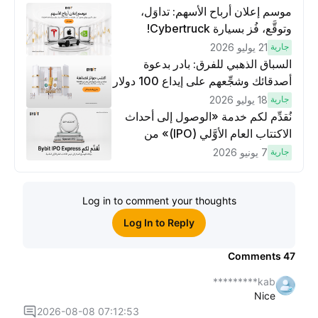
موسم إعلان أرباح الأسهم: تداوَل،
وتوقَّع، فُز بسيارة Cybertruck!
جارية
21 يوليو 2026
السباق الذهبي للفرق: بادر بدعوة
أصدقائك وشجِّعهم على إيداع 100 دولار
وتنفيذ عمليات تداوُل بقيمة 10 دولار
جارية
18 يوليو 2026
لكسَب مكافآت مُضاعَفة
نُقدِّم لكم خدمة «الوصول إلى أحداث
الاكتتاب العام الأوَّلي (IPO)» من
Bybit، بوابتك للوصول المبكر إلى فرص
جارية
7 يونيو 2026
الاكتتاب العام الأوَّلي العالمية
Log in to comment your thoughts
Log In to Reply
Comments
47
kab*********
Nice
2026-08-08 07:12:53