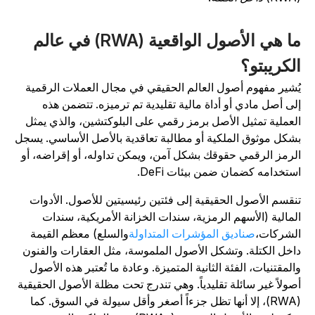
ما هي الأصول الواقعية (RWA) في عالم
لكريبتو؟
ُشير مفهوم أصول العالم الحقيقي في مجال العملات الرقمية
لى أصل مادي أو أداة مالية تقليدية تم ترميزه. تتضمن هذه
لعملية تمثيل الأصل برمز رقمي على البلوكتشين، والذي يمثل
شكل موثوق الملكية أو مطالبة تعاقدية بالأصل الأساسي. يسجل
لرمز الرقمي حقوقك بشكل آمن، ويمكن تداوله، أو إقراضه، أو
ستخدامه كضمان ضمن بيئات DeFi.
نقسم الأصول الحقيقية إلى فئتين رئيسيتين للأصول. الأدوات
لمالية (الأسهم الرمزية، سندات الخزانة الأمريكية، سندات
لشركات،
صناديق المؤشرات المتداولة
والسلع) معظم القيمة
اخل الكتلة. وتشكل الأصول الملموسة، مثل العقارات والفنون
المقتنيات، الفئة الثانية المتميزة. وعادة ما تُعتبر هذه الأصول
صولاً غير سائلة تقليدياً. وهي تندرج تحت مظلة الأصول الحقيقية
(RWA)، إلا أنها تظل جزءاً أصغر وأقل سيولة في السوق. كما