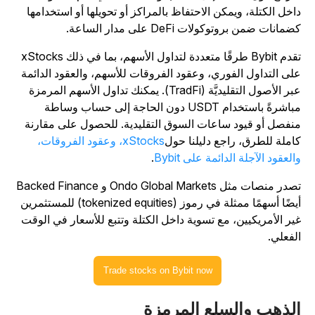
اخل الكتلة، ويمكن الاحتفاظ بالمراكز أو تحويلها أو استخدامها
ضمانات ضمن بروتوكولات DeFi على مدار الساعة.
تقدم Bybit طرقًا متعددة لتداول الأسهم، بما في ذلك xStocks
لى التداول الفوري، وعقود الفروقات للأسهم، والعقود الدائمة
عبر الأصول التقليديَّة (TradFi). يمكنك تداول الأسهم المرمزة
مباشرةً باستخدام USDT دون الحاجة إلى حساب وساطة
نفصل أو قيود ساعات السوق التقليدية. للحصول على مقارنة
املة للطرق، راجع دليلنا حول
xStocks، وعقود الفروقات،
العقود الآجلة الدائمة على Bybit
.
تصدر منصات مثل Ondo Global Markets و Backed Finance
أيضًا أسهمًا ممثلة في رموز (tokenized equities) للمستثمرين
ير الأمريكيين، مع تسوية داخل الكتلة وتتبع للأسعار في الوقت
لفعلي.
Trade stocks on Bybit now
لذهب والسلع المرمزة