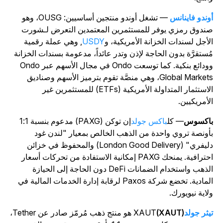
وندو فاينانس
— تشغل أوندو منتجين أساسيين: OUSG، وهو
ندوق رمزي يوفر للمستثمرين المعتمدين التعرض لـشورت
لأجل لسندات الخزانة الأمريكية، و
USDY
, وهي عملة رقمية
ُستقرَّة بدون الحاجة لإذن وتدر عائداً، مدعومة بسندات الخزانة
وودائع بنكية. كما توسعت Ondo في مجال الأسهم عبر Ondo
Global Markets، وهي منصَّة تقوم بترميز الأسهم وصناديق
الاستثمار المتداولة الأمريكية (ETFs) للمستثمرين غير
لأمريكيين.
اكسوس
— كل
باكس جولد
إن توكن (PAXG) مدعوم بنسبة 1:1
أونصة تروي واحدة من الذهب الخالص بمعيار "لندن غود
دليفري" (London Good Delivery) والمحفوظ في خزائن
احترافية. يمنحك PAXG إمكانية الاستفادة من تحركات أسعار
الذهب واستخدام الضمانات DeFi دون الحاجة إلى الحيازة
المادية. تخضع شركة Paxos لرقابة إدارة الخدمات المالية في
لاية نيويورك.
يثر جولد
(XAUT)
XAUT هو منتج ذهب مُرمّز صادر عن Tether،