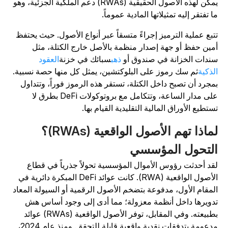
يمكن لهذه الأصول الحقيقية (RWAs) دعم الملكية الجزئية، وهو
ا تفتقر إليه تمثيلاتها المادية عموماً.
تبع عملية الترميز إجراءً متسقاً عبر أنواع الأصول. حيث يحتفظ
مين حفظ أو جهة إصدار منظمة بالأصل خارج الكتلة، مثل
ندات الخزانة في صندوق أو
ذهب
سبائك في خزنة
العقود
لذكية
ثم سك رموز على البلوكتشين، يمثل كل منها حصة نسبية.
مجرد أن تصبح داخل الكتلة، تستقر هذه الرموز فوراً، وتتداول
على مدار الساعة، وتتكامل مع بروتوكولات DeFi بطرق لا
ستطيع الأوراق المالية التقليدية القيام بها.
لماذا تهم الأصول الواقعية (RWAs)؟
لتحول المؤسسي
قد أحدثت رؤوس الأموال المؤسسية تحولاً جذرياً في قطاع
الأصول الواقعية (RWA). كانت عوائد DeFi المبكرة دائرية في
لمقام الأول، مدفوعة بتضخم الأصول الرقمية أو السيولة المعاد
دويرها داخل أنظمة معزولة؛ مما أدى إلى وجود أساس هش
بطبيعته. وفي المقابل، توفر الأصول الواقعية (RWAs) عوائد
مدعومة بتدفقات نقدية واقعية قابلة للتحقق. ومنذ عام 2024،