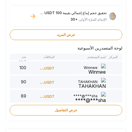
تحقيق حجم إيداع إجمالي بقيمة 100 USDT فأكثر
الإتمام للمرّة الأولى
+30
عرض المزيد
لوحة المتصدرين الأسبوعية
المركز
اسم المستخدم
المكافآت
عدد
النقاط
100
300
Winnwe
USDT
90
220
TAHAKHAN
USDT
89
150
sha***@****
USDT
عرض التفاصيل