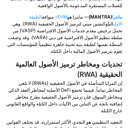
لعملات المستقرة المدعومة بالأصول الواقعية.
انترا
(MANTRA)
— مانترا هو
EVM
- متوافق
الطبقة
لأولى
البلوكتشين مبني لترميز الأصول الحقيقية (RWA). وهي
تحمل ترخيص مقدم خدمات الأصول الافتراضية (VASP) من
سلطة تنظيم الأصول الافتراضية في دبي (VARA). وقد وضعت
لمنصَّة نفسها كطبقة بنية تحتية جاهزة تنظيمياً للمؤسسات التي
قوم بترميز الأصول المالية داخل الكتلة.
حديات ومخاطر ترميز الأصول العالمية
لحقيقية (RWA)
إن المزايا المتأصلة في الأصول الحقيقية (RWAs) لا تلغي
المخاطر تماماً. فبينما تخضع DeFi الأصلية لمخاطر العقد الذكي
مخاطر السوق، فإن ترميز الأصول الحقيقية يطرح مخاطر
ضافية ناتجة عن التباين بين الآليات داخل الكتلة والواقع القانوني
ارج الكتلة.
لتعقيد التنظيمي هو التحدي الأكثر استمرارية. قد تختلف القوانين