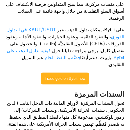
لى منصات مركزية، مما يمنح المتداولين فرصة الانكشاف على
سواق السلع التقليدية من خلال واجهة قائمة على العملات
لرقمية.
Bybit، يمكنك تداول الذهب عبر
XAUT/USDT في التداول
لفوري
، والعقود الدائمة، وعقود الخيارات، والعقود الآجلة، وعقود
الفروقات (CFDs) للأصول التقليديَّة (TradFi). وللحصول على
فصيل كامل، يرجى مراجعة دليلنا حول
كيفية تداول الذهب على
Bybi
. بايبيت تدعم أيضًا
فِضَّة
و
النفط الخام
عبر التمويل
لتقليدي.
Trade gold on Bybit now
لسندات المرمزة
حول السندات المرمّزة الأوراق المالية ذات الدخل الثابت (الدين
لحكومي، سندات الخزانة الأمريكية، وسندات الشركات) إلى
موز بلوكتشين، مدعومة كل منها بالصك المطابق الذي يحتفظ
ه مُصدر مُنظّم. تهيمن سندات الخزانة الأمريكية على هذه الفئة،