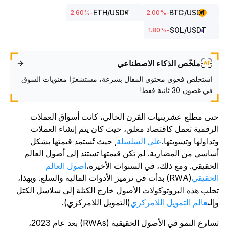
ETH
/USDT
BTC
/USDT
%
-2.60
%
-2.00
SOL
/USDT
%
-1.80
ملخّص الذكاء الاصطناعي
استخلص فحوى محتوى المقال بسرعة، مستشعرًا معنويات السوق
في غضون 30 ثانية فقط!
تى مطلع عشرينيات القرن الحالي، كانت أسواق العملات
لرقمية تعمل كاقتصاد مغلق، حيث كان يتم إنشاء العملات
تداولها وتسويتها.
على السلسلة
, حيث تُستمد قيمتها بشكل
ساسي من المضاربة. لم تكن قيمتها تستند إلى أصول العالم
لحقيقي. ومع ذلك، في السنوات الأخيرة،
أصول العالم
لحقيقي
(RWA) بدأت في ترميز الأدوات المالية والسلع. وبهذا،
جلب هذه البروتوكولات الأصول خارج الكتلة إلى سلاسل الكتل
إلى
عالم التمويل اللامركزي
(التمويل اللامركزي).
تسارع النمو في الأصول الحقيقية (RWAs) بعد عام 2023،