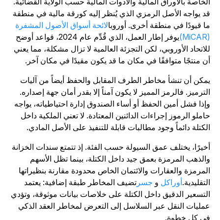
لخاصة بالأوراق المالية والأدوات المالية حسب الولاية القضائية.
د يواجه الأصل الرمزي الذي يُنظر إليه كورقة مالية في منطقة
ا قيودًا في منطقة أخرى. أوروبا
لائحة أسواق الأصول المشفرة
(M
يوفر إطار العمل، الذي قُدِّم عام 2024، قواعد أوضح
لاتحاد الأوروبي، لكن التجزئة العالمية لا تزال مشكلة، مما يعني
ن منتجًا متوافقًا في مكان ما قد يكون مقيدًا في مكان آخر.
مكن أن تنشأ مخاطر الطرف المقابل والحفظ أيضاً من آليات
لترميز. فالرمز المميز لا يكون آمناً إلا بقدر أمان جهة إصداره.
إذا فشل أمين الحفظ أو أساء الصندوق إدارة احتياطياته، يواجه
املو الرموز إجراءات الدائنين المعتادة. لا تعني الملكية داخل
لكتلة دائماً وجود مطالبات قابلة للتنفيذ على الأصل المادي.
خيرًا، يختلف عمق السيولة حسب الفئة. إذ تتمتع سندات الخزانة
الذهب المرمزة بعمق جيد داخل الكتلة، بينما تظل الأسهم
لمرمزة والعقارات والائتمان الخاص محدودة مقارنة بنظيراتها
لتقليدية.
أوراكل
و
جسر
تضيف المخاطر طبقة إضافية: يعتمد
لتسعير الدقيق داخل الكتلة على خلاصات بيانات موثوقة، وتؤدي
مليات النقل عبر السلاسل إلى التعرض لمخاطر العقد الذكي
ي كل خطوة.