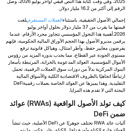
، وفي وقت كتابة هذا النص في
في أواخر يوليو 2026، وصل
رقم إلى أكثر من 16.2 مليار دولار.
جمالي الأصول الحقيقية، باستثناء
العملات المستقرة
,
بلغت
قيمتها ما يقرب من 37 مليار دولار بحلول أواخر يوليو
2026
أهمية هذا التحول المؤسسي تتجاوز مجرد الأرقام. عندما
رقمن مديرو الأصول بهذا الحجم الأوراق المالية الحكومية، فإنهم
فرضون معايير حفظ، وأطر امتثال، وهياكل قانونية ترفع
ستوى الجودة عبر القطاع، مما يجذب بدوره المزيد من رؤوس
لأموال المؤسسية. العوائد المدعومة بالخزانة، المرتبطة بأسعار
لبنوك المركزية بدلاً من دورات سوق العملات الرقمية، تحمل
رتباطًا اتجاهيًا بالظروف الاقتصادية الكلية والأسواق المالية
التقليدية. وهذا يميزها عن العوائد الخاصة بعملات رقميةDeFi
لبحتة التي لا تقدم هذه المزايا.
كيف تولد الأصول الواقعية (RWAs) عوائد
من DeFi
آليات عائد RWA تختلف جوهريًا عن DeFi الأصلية، حيث تنشأ
لعوائد خارج الكتلة وتُوزع داخل الكتلة، على عكس ما يتم