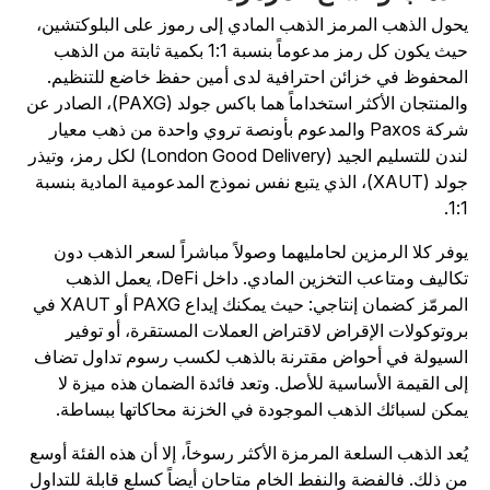
حول الذهب المرمز الذهب المادي إلى رموز على البلوكتشين،
حيث يكون كل رمز مدعوماً بنسبة 1:1 بكمية ثابتة من الذهب
لمحفوظ في خزائن احترافية لدى أمين حفظ خاضع للتنظيم.
والمنتجان الأكثر استخداماً هما باكس جولد (PAXG)، الصادر عن
شركة Paxos والمدعوم بأونصة تروي واحدة من ذهب معيار
لندن للتسليم الجيد (London Good Delivery) لكل رمز، وتيذر
جولد (XAUT)، الذي يتبع نفس نموذج المدعومية المادية بنسبة
1:1
وفر كلا الرمزين لحامليهما وصولاً مباشراً لسعر الذهب دون
تكاليف ومتاعب التخزين المادي. داخل DeFi، يعمل الذهب
المرمّز كضمان إنتاجي: حيث يمكنك إيداع PAXG أو XAUT في
روتوكولات الإقراض لاقتراض العملات المستقرة، أو توفير
لسيولة في أحواض مقترنة بالذهب لكسب رسوم تداول تضاف
لى القيمة الأساسية للأصل. وتعد فائدة الضمان هذه ميزة لا
مكن لسبائك الذهب الموجودة في الخزنة محاكاتها ببساطة.
ُعد الذهب السلعة المرمزة الأكثر رسوخاً، إلا أن هذه الفئة أوسع
ن ذلك. فالفضة والنفط الخام متاحان أيضاً كسلع قابلة للتداول