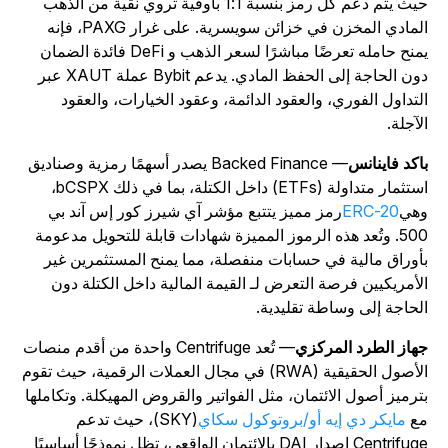
حيث يتم دعم كل رمز بنسبة 1:1 بأوقية تروي نقية من الذهب
المادي المخزن في خزائن سويسرية. على غرار PAXG، فإنه
يمنح حامله تعرضًا مباشرًا لسعر الذهب و DeFi فائدة الضمان
دون الحاجة إلى الحفظ المادي. يدعم Bybit عملة XAUT عبر
لتداول الفوري، والعقود الدائمة، وعقود الخيارات، والعقود
لآجلة.
اكد فاينانس
— Backed Finance يصدر أسهمًا رمزية وصناديق
استثمار متداولة (ETFs) داخل الكتلة، بما في ذلك bCSPX،
هي
ERC-20
رمز مميز يتتبع مؤشر آي شيرز كور إس آند بي
500. وتُعد هذه الرموز المميزة شهادات قابلة للتحويل مدعومة
أوراق مالية في حسابات منفصلة، مما يمنح المستثمرين غير
لأمريكيين فرصة التعرض لـ القيمة المالية داخل الكتلة دون
لحاجة إلى وساطة تقليدية.
هاز الطرد المركزي
— تُعد Centrifuge واحدة من أقدم منصات
الأصول الحقيقية (RWA) في مجال العملات الرقمية، حيث تقوم
ترميز أصول الائتمان، مثل الفواتير والقروض المهيكلة. وتكاملها
ع
مايكر دي إيه أو/بروتوكول سكاي
(SKY)، حيث تدعم
Centrifuge إصدار DAI بالائتمان الواقعي، تظل نموذجًا أساسيًا