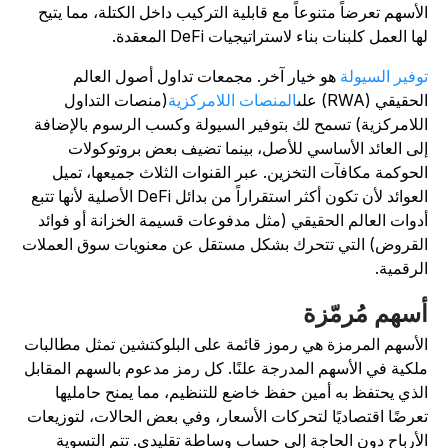
لأسهم تعرضاً متنوعاً مع قابلية التركيب داخل الكتلة، مما يتيح
ها العمل كلبنات بناء لاستراتيجيات DeFi المعقدة.
وفير السيولة
هو خيار آخر. مجمعات تداول أصول العالم
حقيقي (RWA) على
المنصات اللامركزية
(منصات التداول
للامركزية) تسمح لك بتوفير السيولة وكسب الرسوم بالإضافة
لى العائد الأساسي للأصل، بينما تضيف بعض بروتوكولات
لحوكمة مكافآت التخزين. عبر القنوات الثلاث جميعها، تميل
العوائد لأن تكون أكثر استقراراً من بدائل DeFi الأصلية لأنها تتبع
دوات العالم الحقيقي (مثل مدفوعات قسيمة الخزانة أو فوائد
لقروض) التي تتحرك بشكل مستقل عن معنويات سوق العملات
لرقمية.
سهم مُرمّزة
لأسهم المرمزة هي رموز قائمة على البلوكتشين تمثل مطالبات
لكية في الأسهم المدرجة علنًا. كل رمز مدعوم بالسهم المقابل
لذي يحتفظ به أمين حفظ خاضع للتنظيم، مما يمنح حامليها
عرضًا اقتصاديًا لتحركات الأسعار، وفي بعض الحالات، لتوزيعات
لأرباح دون الحاجة إلى حساب وساطة تقليدي. تتم التسوية