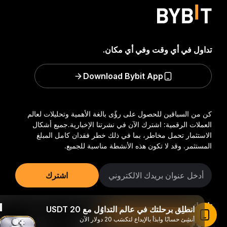
تداول في أي وقت وفي أي مكان.
Download Bybit App
كن من السباقين للحصول على رؤًى بالغة الأهمية وتحليلات لعالم
العملات الرقمية: اشترك الآن في نشرتنا الإخبارية.
جميع أشكال
الاستثمار تحمل مخاطر، بما في ذلك خطر فقدان كامل المبلغ
المستثمر. وقد لا تكون هذه الأنشطة مناسبة للجميع.
اشترك
تابعنا:
انطلِق برحلتك في عالم التداوُل مع 20 USDT
اقرأ المقال في تطبيق Bybit
أنشِئ حسابًا وابدَأ بالإيداع لتكسَب 20 دولار الآن