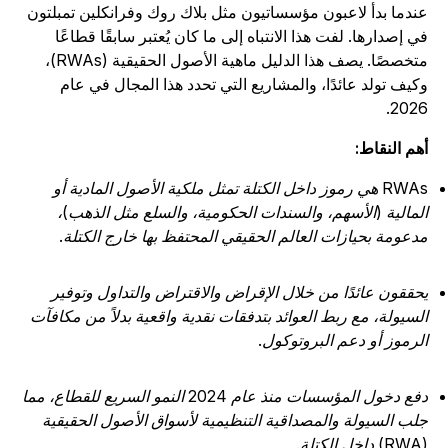
ندما بدأ لاعبون مؤسساتيون مثل بلاك روك وفرانكلين تمبلتون
ي إصدارها. لفت هذا الانتباه إلى ما كان يُعتبر سابقًا قطاعًا
متخصصًا. يصف هذا الدليل ماهية الأصول الحقيقية (RWAs)،
كيف تولد عائدًا، والمشاريع التي تحدد هذا المجال في عام
2026
هم النقاط:
RWAs هي رموز داخل الكتلة تمثل ملكية الأصول المادية أو
لمالية (الأسهم، والسندات الحكومية، والسلع مثل الذهب)،
دعومة بحيازات العالم الحقيقي المحتفظ بها خارج الكتلة.
حققون عائدًا من خلال الإقراض والاقتراض والتداول وتوفير
لسيولة، مع ربط العوائد بتدفقات نقدية واقعية بدلاً من مكافآت
لرموز أو دعم البروتوكول.
دفع دخول المؤسسات منذ عام 2024 النمو السريع للقطاع، مما
لب السيولة والمصداقية التنظيمية لأسواق الأصول الحقيقية
لكتلة.