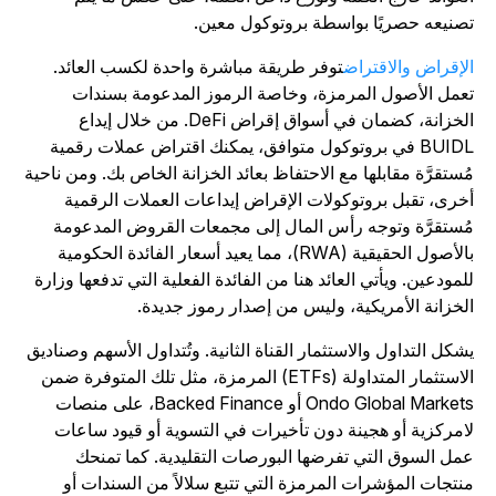
صنيعه حصريًا بواسطة بروتوكول معين.
لإقراض والاقتراض
توفر طريقة مباشرة واحدة لكسب العائد.
عمل الأصول المرمزة، وخاصة الرموز المدعومة بسندات
الخزانة، كضمان في أسواق إقراض DeFi. من خلال إيداع
BUIDL في بروتوكول متوافق، يمكنك اقتراض عملات رقمية
ُستقرَّة مقابلها مع الاحتفاظ بعائد الخزانة الخاص بك. ومن ناحية
خرى، تقبل بروتوكولات الإقراض إيداعات العملات الرقمية
ُستقرَّة وتوجه رأس المال إلى مجمعات القروض المدعومة
بالأصول الحقيقية (RWA)، مما يعيد أسعار الفائدة الحكومية
لمودعين. ويأتي العائد هنا من الفائدة الفعلية التي تدفعها وزارة
لخزانة الأمريكية، وليس من إصدار رموز جديدة.
شكل التداول والاستثمار القناة الثانية. وتُتداول الأسهم وصناديق
الاستثمار المتداولة (ETFs) المرمزة، مثل تلك المتوفرة ضمن
Ondo Global Markets أو Backed Finance، على منصات
امركزية أو هجينة دون تأخيرات في التسوية أو قيود ساعات
مل السوق التي تفرضها البورصات التقليدية. كما تمنحك
نتجات المؤشرات المرمزة التي تتبع سلالاً من السندات أو