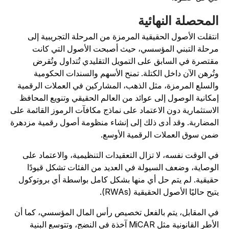
لمحصلة النهائية
نتقلت الأصول الحقيقية المرمزة من المرحلة التجريبية إلى
رحلة التبني المؤسسي، حيث أصبحت الأصول التي كانت
قتصرة في السابق على التمويل التقليدي تُتداول وتُقرض
تُرهن الآن داخل الكتلة. تمنح الأسهم والسندات الحكومية
السلع المرمزة، مثل الذهب، المشاركين في العملات الرقمية
مكانية الوصول إلى عوائد من العالم الحقيقي وتنويع المحافظ
لاستثمارية دون الاعتماد على نماذج مكافآت الرموز القائمة على
لمضاربة. وقد أدى ذلك إلى إنشاء منظومة أصول رقمية مزدهرة
من سوق العملات الرقمية الأوسع.
ي الوقت نفسه، لا تزال التعقيدات التنظيمية، والاعتماد على
لوصاية، وضعف السيولة في العديد من الفئات تشكل قيودًا
قيقية. لم يتم حل أي منها بشكل كامل بواسطة أي بروتوكول
تيح حاليًا الأصول الحقيقية (RWAs).
ي المقابل، يتم بالفعل تخصيص رأس المال المؤسسي، كما أن
الأطر القانونية مثل MiCAR آخذة في النضج، وتتوسع البنية