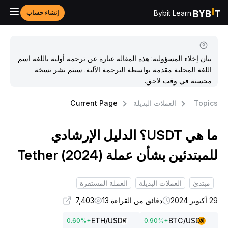
Bybit Learn
إنشاء حساب
بيان إخلاء المسؤولية: هذه المقالة عبارة عن ترجمة أولية باللغة اسم
اللغة المحلية مقدمة بواسطة الترجمة الآلية. سيتم نشر نسخة
محسنة في وقت لاحق.
Topic
العملات البديلة
Current Page
ما هي USDT؟ الدليل الإرشادي
لمبتدئين بشأن عملة Tether (2024)
مبتدئ
العملات البديلة
العملة المستقرة
كتوبر 2024
دقائق من القراءة 13
7,403
ETH
/USDT
BTC
/USDT
0.60
%
+
0.90
%
+