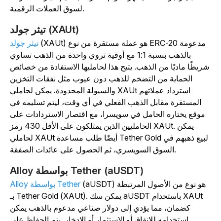
لسوق العملات الرقمية.
تيثر جولد (XAUt)
(XAUt) هو عملة مستقرة من نوع ERC-20 مدعومة
تيثر جولد
بالذهب بنسبة 1:1 مع أوقية تروي واحدة من الذهب تساوي
شريطًا ماديًا من الذهب. يتيح هذا لحامليها الاستفادة من خصائص
الحماية من التضخم للذهب دون عيوب مثل نفقات التخزين
والسيولة المحدودة. يمكن لحاملي XAUt استرداد عملاتهم
المستقرة مقابل الذهب الفعلي في أي وقت، ليتم تسليمه في
موقع يختاره الحامل في سويسرا، مع اقتصار الاستردادات على
الحامليين الذين يمتلكون على الأقل 430 رمز XAUt. يمكن
لحاملي XAUt أيضًا طلب مساعدة Tether Gold لبيع ذهبهم في
السوق السويسري، ثم الحصول على عائدات الصفقة.
Alloy بواسطة Tether (aUSDT)
(aUSDT) هو نوع من الأصول المرتبطة
Alloy بواسطة Tether
بـ Tether Gold (XAUt). يمكن سك aUSDT باستخدام XAUt
كضمان، مما يؤدي إلى دولار صناعي مدعوم بالذهب يمكن
استخدامه للإنفاق أو الاستثمار أو الادخار. يتم الحفاظ على