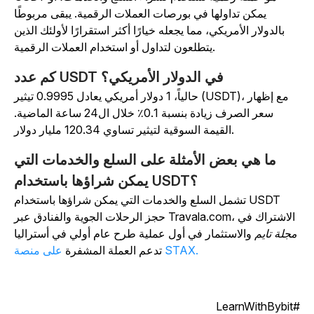
يمكن تداولها في بورصات العملات الرقمية. يبقى مربوطًا
بالدولار الأمريكي، مما يجعله خيارًا أكثر استقرارًا لأولئك الذين
يتطلعون لتداول أو استخدام العملات الرقمية.
كم عدد USDT في الدولار الأمريكي؟
حالياً، 1 دولار أمريكي يعادل 0.9995 تيثير (USDT)، مع إظهار
سعر الصرف زيادة بنسبة 0.1٪ خلال ال24 ساعة الماضية.
القيمة السوقية لتيثير تساوي 120.34 مليار دولار.
ما هي بعض الأمثلة على السلع والخدمات التي
يمكن شراؤها باستخدام USDT؟
تشمل السلع والخدمات التي يمكن شراؤها باستخدام USDT
حجز الرحلات الجوية والفنادق عبر Travala.com، الاشتراك في
مجلة تايم
والاستثمار في أول عملية طرح عام أولي في أستراليا
على منصة STAX.
تدعم العملة المشفرة
#LearnWit