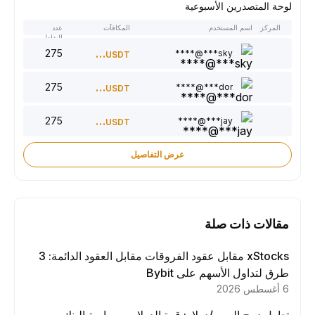
لوحة المتصدرين الأسبوعية
المركز
اسم المستخدم
المكافآت
عدد
النقاط
275
300
sky***@****
USDT
275
220
dor***@****
USDT
275
150
jay***@****
USDT
عرض التفاصيل
مقالات ذات صلة
xStocks مقابل عقود الفروقات مقابل العقود الدائمة: 3
طرق لتداول الأسهم على Bybit
6 أغسطس 2026