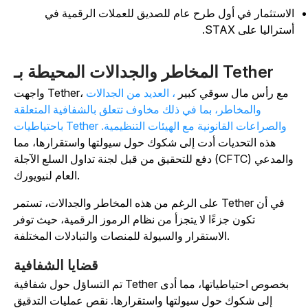
لاستثمار في أول طرح عام للصديق للعملات الرقمية في
ستراليا على STAX.
المخاطر والجدالات المحيطة بـ Tether
واجهت Tether، مع رأس مال سوقي كبير
، العديد من الجدالات
والمخاطر، بما في ذلك مخاوف تتعلق بالشفافية المتعلقة
باحتياطيات Tether والصراعات القانونية مع الهيئات التنظيمية.
هذه التحديات أدت إلى شكوك حول سيولتها واستقرارها، مما
دفع للتحقيق من قبل لجنة تداول السلع الآجلة (CFTC) والمدعي
العام لنيويورك.
على الرغم من هذه المخاطر والجدالات، تستمر Tether في أن
تكون جزءًا لا يتجزأ من نظام الرموز الرقمية، حيث توفر
الاستقرار والسيولة للمنصات والتبادلات المختلفة.
قضايا الشفافية
تم التساؤل حول شفافية Tether بخصوص احتياطياتها، مما أدى
إلى شكوك حول سيولتها واستقرارها. نقص عمليات التدقيق