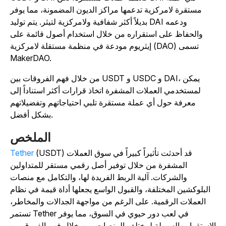
مستقرة لامركزية تدعمها مراكز الديون المضمونة، مما يوفر
بديلاً أكثر شفافية ولامركزية لتيثر. يتم توليد DAI ودعمه
والحفاظ على استقراره من خلال استخدام أصول قائمة على
إيثريوم مودعة في منظمة مستقلة لامركزية (DAO) تسمى
MakerDAO.
من خلال فهم الفروقات بين USDT و USDC و DAI، يمكن
لمستخدمي العملات المشفرة اتخاذ قرارات أكثر استناداً إلى
معرفة حول أي عملة مستقرة تلبي احتياجاتهم وتفضيلاتهم
بشكل أفضل.
الملخص
(USDT) قد أحدثت تأثيراً كبيراً في سوق العملات
Tether
المشفرة من خلال توفير أصل رقمي مستقر للمتداولين
والشركات. آلية الربط الفريدة لها، والتكامل مع منصات
البلوكشين المختلفة، والقبول الواسع يجعلها أداة قيمة في نظام
العملات الرقمية. على الرغم من مواجهة الجدالات والمخاطر،
تستمر Tether في لعب دور حيوي في السوق، مما يوفر
لاستقرار والسيولة لمختلف المنصات. من خلال فهم الفروق بين