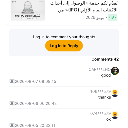
لكسَب مكافآت مُضاعَفة
نُقدِّم لكم خدمة «الوصول إلى أحداث
الاكتتاب العام الأوَّلي (IPO)» من
Bybit، بوابتك للوصول المبكر إلى فرص
جارية
7 يونيو 2026
الاكتتاب العام الأوَّلي العالمية
Log in to comment your thoughts
Log In to Reply
Comments
42
CAR***LHO
good
2026-08-07 08:09:15
579***106
thanks
2026-08-06 00:20:42
579***074
ok
2026-08-05 20:32:11