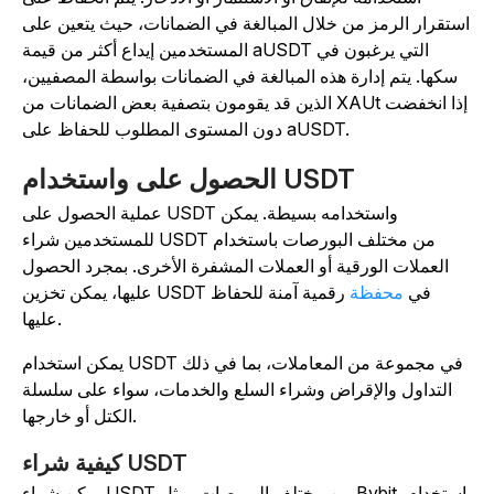
ستقرار الرمز من خلال المبالغة في الضمانات، حيث يتعين على
المستخدمين إيداع أكثر من قيمة aUSDT التي يرغبون في
سكها. يتم إدارة هذه المبالغة في الضمانات بواسطة المصفيين،
الذين قد يقومون بتصفية بعض الضمانات من XAUt إذا انخفضت
دون المستوى المطلوب للحفاظ على aUSDT.
الحصول على واستخدام USDT
عملية الحصول على USDT واستخدامه بسيطة. يمكن
للمستخدمين شراء USDT من مختلف البورصات باستخدام
العملات الورقية أو العملات المشفرة الأخرى. بمجرد الحصول
عليها، يمكن تخزين USDT في
محفظة
رقمية آمنة للحفاظ
عليها.
يمكن استخدام USDT في مجموعة من المعاملات، بما في ذلك
التداول والإقراض وشراء السلع والخدمات، سواء على سلسلة
الكتل أو خارجها.
كيفية شراء USDT
يمكن شراء USDT من مختلف البورصات، مثل Bybit، باستخدام