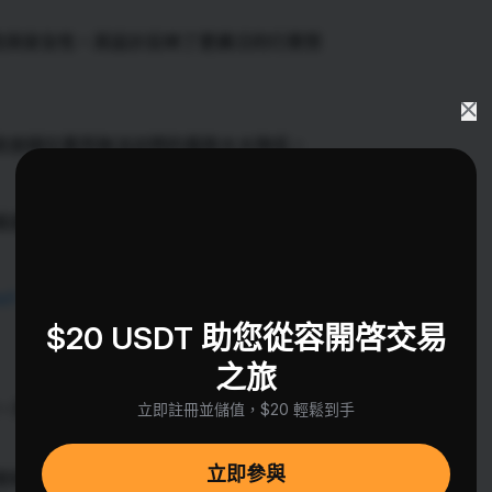
可用性與安全性。其設計反映了更廣泛的行業努
息放錯位置而無法訪問的風險大大降低。
到 Web3 應用程序的用戶。
eFi
、
NFT
和其他鏈上活動，而無需傳統的
$20 USDT 助您從容開啓交易
之旅
停止創建。用戶無法再透過 Bybit 創建新的無私鑰
立即註冊並儲值，$20 輕鬆到手
立即參與
現有用戶可能會保留有限的訪問權限。欲瞭