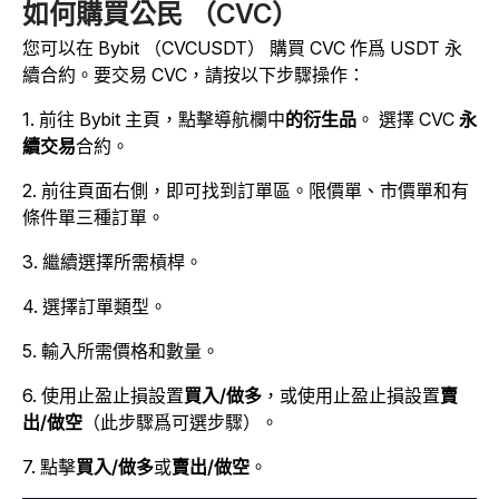
如何購買公民 （CVC）
您可以在 Bybit （CVCUSDT） 購買 CVC 作爲 USDT 永
續合約。
要交易 CVC，請按以下步驟操作：
1. 前往 Bybit 主頁，點擊
導航欄中
的衍生品
。
選擇 CVC
永
續交易
合約。
2. 前往頁面右側，即可找到訂單區。限價單、市價單和有
條件單三種訂單。
3. 繼續選擇所需槓桿。
4. 選擇訂單類型。
5. 輸入所需價格和數量。
6. 使用止盈止損設置
買入/做多
，或使用止盈止損設置
賣
出/做空
（此步驟爲可選步驟）。
7. 點擊
買入/做多
或
賣出/做空
。