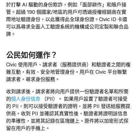
於打擊 AI 驅動的身份欺詐，例如「面部耕作」和賬戶接
管。超過 190 個國家/地區的用戶可透過授權經銷商在實
際地址驗證身份，以此獲得此全球身份證。Civic ID 卡還
可以爲尋求全面人工驗證系統的機構或公司定製和聯合品
牌。
公民如何運作？
Civic 使用用戶、請求者（服務提供商）和驗證者之間的複
雜互動，有效、安全地管理身份。用戶在 Civic 平台聯繫
請求者，尋求身份服務。
收到請求後，請求者將向用戶提供一份驗證者名單和
所需
的
個人身份信息
（PII）。
如果用戶設置了驗證者可接受
的 PII，則可以接受驗證者的證明，並將 PII 發送給服務提
供商。收到 PII 並確認其真實性後，驗證者將證明該信息
的準確性，並將其記錄在區塊鏈上。原件將以加密形式保
留在用戶的手機上。