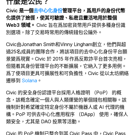
什麼是公民？
Civic 是一個
去中心化身份
管理平台，爲用戶的身份代幣
化提供了途徑，使其可驗證、私密且靈活地用於整個
Web3 領域。
Civic 旨在爲加密貨幣用戶提供多種身份識
別選項，除了交易時常用的傳統錢包公鑰外。
Civic由Jonathan Smith和Vinny Lingham創立，他們與超
過25名成員的團隊合作，將該項目的去中心化身份平台願
景變爲現實。Civic 於 2015 年作爲反欺詐平台首次亮相，
但隨着其身份管理平台的不斷擴展，它納入了更多用例。
爲了使項目更具可擴展性和可負擔性，Civic 從以太坊網絡
遷移到
Solana
。
Civic 的安全身份認證平台採用人格證明 （PoP） 的概
念，該概念確定一個人與人類運營的單個錢包相關聯。該
機制針對希望確定特定身份不屬於機器人或 AI 代理的機
構。PoP 可供去中心化應用程序 （DApp） 使用，確保人
類安全，尤其是 DAO 投票等活動。
Civic 的 PoP 機制已整合到其 Civic Pass 中，Civic Pass