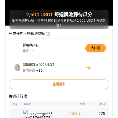
2,500
USDT
每週獎池靜待瓜分
衝擊每週排行榜，排名前 100 的參與者將瓜分 2,500 USDT 每週獎
池。
完成任務，賺取經驗值
新用戶註冊
去註冊
專享
+10
儲值總額 ≥ 100 USDT
首次完成
+30
查看更多
每週排行榜
排名
用戶名
獎勵
積分
275
sky***@****
300
USDT