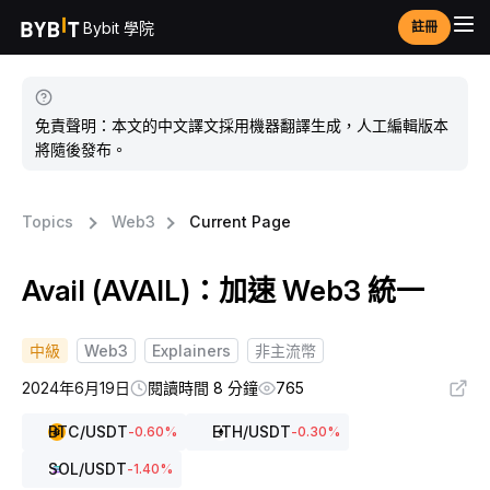
Bybit 學院
註冊
免責聲明：本文的中文譯文採用機器翻譯生成，人工編輯版本
將隨後發布。
Topics
Web3
Current Page
Avail (AVAIL)：加速 Web3 統一
中級
Web3
Explainers
非主流幣
2024年6月19日
閱讀時間 8 分鐘
765
BTC
/USDT
ETH
/USDT
-0.60
%
-0.30
%
SOL
/USDT
-1.40
%