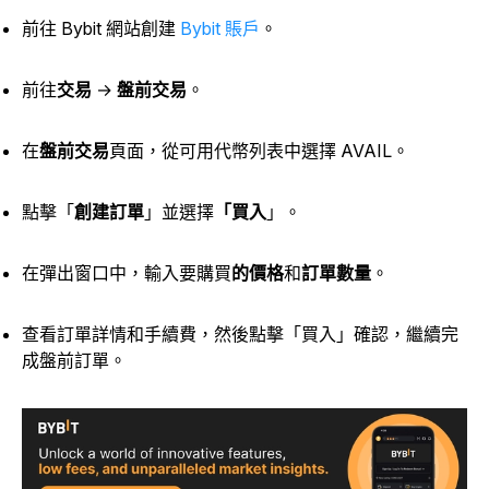
前往 Bybit 網站創建
Bybit 賬戶
。
前往
交易
→
盤前交易
。
在
盤前交易
頁面，從可用代幣列表中選擇 AVAIL。
點擊
「
創建訂單
」並選擇
「買入
」
。
在彈出窗口中，輸入
要購買
的價格
和
訂單數量
。
查看訂單詳情和手續費，然後點擊「買入」確認，繼續完
成盤前訂單。