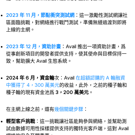
2023 年 11 月，節點衝突測試網
：這一激勵性測試網讓社
區面臨挑戰，對網絡進行戰鬥測試，準備無縫過渡到即將
上線的主網。
2023 年 12 月，資助計畫
：Avail 推出一項資助計畫，爲
從事創新項目的開發者提供支持，使其使命與目標保持一
致，幫助擴大 Avail 生態系統。
2024 年 6 月，資金輪
次
：Avail
在超額認購的 A 輪融資
中獲得了 4，300 萬美元
的收益，此外，之前的種子輪和
種子輪的現有資金池
爲
3，200 萬美元
。
在主網上線之前，還有
幾個關鍵步驟
：
輕型客戶挑戰
：這一挑戰讓社區能夠參與網絡，並幫助測
試由數據可用性採樣提供支持的獨特光客戶端，這對 Avail