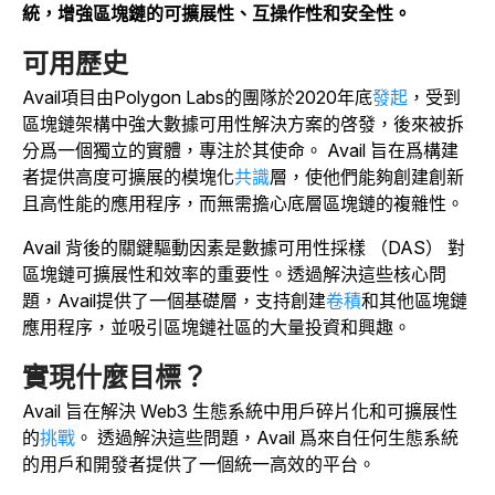
統，增強區塊鏈的可擴展性、互操作性和安全性。
可用歷史
Avail項目
由Polygon Labs的團隊於2020年底
發起
，受到
區塊鏈架構中強大數據可用性解決方案的啓發，後來被拆
分爲一個獨立的實體，專注於其使命。
Avail 旨在爲構建
者提供高度可擴展的模塊化
共識
層，使他們能夠創建創新
且高性能的應用程序，而無需擔心底層區塊鏈的複雜性。
Avail 背後的關鍵驅動因素是數據可用性採樣 （DAS） 對
區塊鏈可擴展性和效率的重要性。透過解決這些核心問
題，Avail提供了一個基礎層，支持創建
卷積
和其他區塊鏈
應用程序，並吸引區塊鏈社區的大量投資和興趣。
實現什麼目標？
Avail 旨在
解決 Web3 生態系統中用戶碎片化和可擴展性
的
挑戰
。
透過解決這些問題，Avail 爲來自任何生態系統
的用戶和開發者提供了一個統一高效的平台。