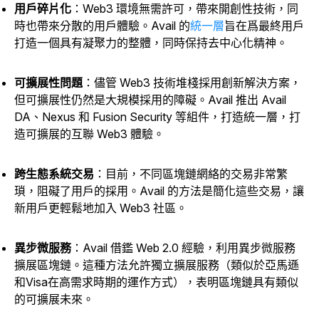
用戶碎片化
：Web3 環境無需許可，帶來開創性技術，同
時也帶來分散的用戶體驗。Avail 的
統一層
旨在爲最終用戶
打造一個具有凝聚力的整體，同時保持去中心化精神。
可擴展性問題
：儘管 Web3 技術堆棧採用創新解決方案，
但可擴展性仍然是大規模採用的障礙。Avail 推出 Avail
DA、Nexus 和 Fusion Security 等組件，打造統一層，打
造可擴展的互聯 Web3 體驗。
跨生態系統交易
：目前，不同區塊鏈網絡的交易非常繁
瑣，阻礙了用戶的採用。Avail 的方法是簡化這些交易，讓
新用戶更輕鬆地加入 Web3 社區。
異步微服務
：Avail 借鑑 Web 2.0 經驗，利用異步微服務
擴展區塊鏈。這種方法允許獨立擴展服務（類似於亞馬遜
和Visa在高需求時期的運作方式），表明區塊鏈具有類似
的可擴展未來。