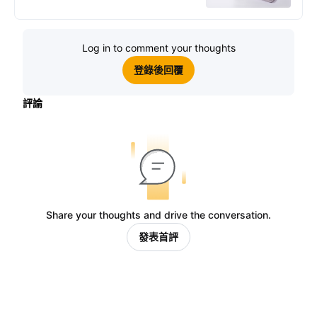
Log in to comment your thoughts
登錄後回覆
評論
Share your thoughts and drive the conversation.
發表首評