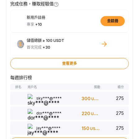
完成任務，賺取經驗值
新用戶註冊
去註冊
專享
+10
儲值總額 ≥ 100 USDT
首次完成
+30
查看更多
每週排行榜
排名
用戶名
獎勵
積分
275
sky***@****
300
USDT
275
dor***@****
220
USDT
275
jay***@****
150
USDT