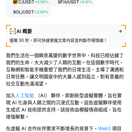
BTC
/USDT
ETH
/USDT
+
0.00
%
+
0.10
%
SOL
/USDT
+
2.00
%
AI 概要
僅需 30 秒，即可快速掌握文章內容並判斷市場情緒！
我們生活在一個瞬息萬變的數字世界中，科技已經佔據了
我們的生命，大大減少了人類的互動。在這個數字時代，
互聯網和智能手機重塑了我們的日常生活，主導了溝通和
日常任務，讓文明國家中的大量人感到孤立，對有意義的
社交互動充滿渴望。
加入
人工智能
（AI） 夥伴，即創新型虛擬實體，旨在實
現 AI 化身與人類之間的沉浸式互動。這些虛擬夥伴使用
生成式 AI 技術提供支持，該技術由模擬情商組成，旨在
增強聯繫。
在虛擬 AI 合作伙伴需求不斷增長的背景下，
Web3
項目