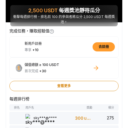
2,500
USDT
每週獎池靜待瓜分
衝擊每週排行榜，排名前 100 的參與者將瓜分 2,500 USDT 每週獎
池。
完成任務，賺取經驗值
新用戶註冊
去註冊
專享
+10
儲值總額 ≥ 100 USDT
首次完成
+30
查看更多
每週排行榜
排名
用戶名
獎勵
積分
275
sky***@****
300
USDT