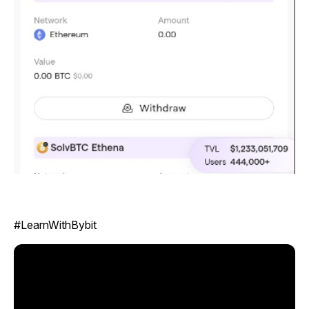
#LearnWithBybit