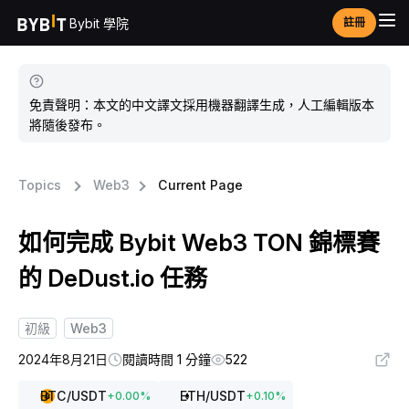
Bybit 學院
註冊
免責聲明：本文的中文譯文採用機器翻譯生成，人工編輯版本
將隨後發布。
Topics
Web3
Current Page
如何完成 Bybit Web3 TON 錦標賽
的 DeDust.io 任務
初級
Web3
2024年8月21日
閱讀時間 1 分鐘
522
BTC
/USDT
ETH
/USDT
+
0.00
%
+
0.10
%