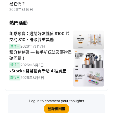
易它們？
2026年8月6日
熱門活動
組隊奪寶：邀請好友儲值 $100 並
交易 $10，賺取雙重獎勵
進行中
2026年7月17日
積分兌兌碰 — 攜手新玩法及豪禮重
磅回歸！
進行中
2026年6月3日
xStocks 雙幣投資新增 4 種資產
進行中
2026年8月6日
Log in to comment your thoughts
登錄後回覆