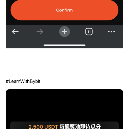
#LearnWithBybit
2,500
USDT
每週獎池靜待瓜分