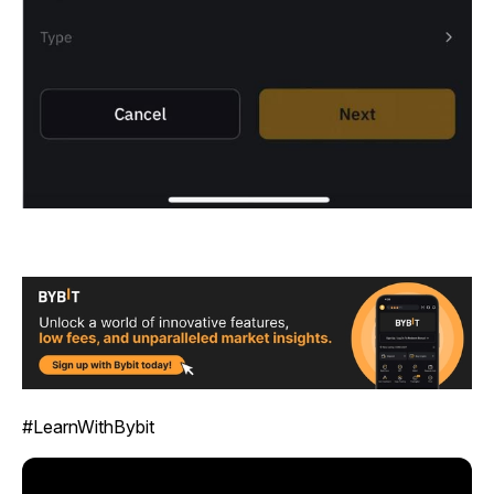
#LearnWithBybit