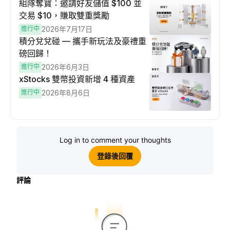
組隊奪寶：邀請好友儲值 $100 並
交易 $10，賺取雙重獎勵
進行中
2026年7月17日
積分兌兌碰 — 攜手新玩法及豪禮重
磅回歸！
進行中
2026年6月3日
xStocks 雙幣投資新增 4 種資產
進行中
2026年8月6日
Log in to comment your thoughts
登錄後回覆
評論