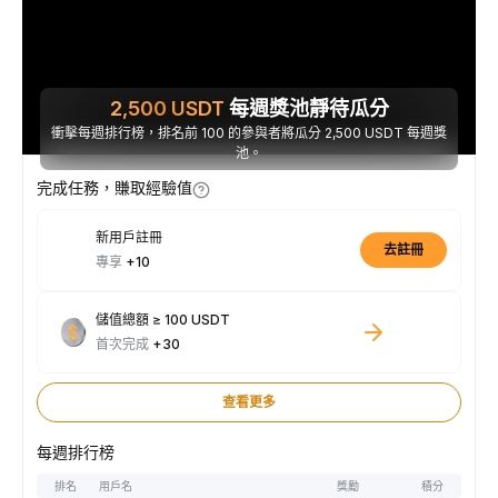
2,500
USDT
每週獎池靜待瓜分
衝擊每週排行榜，排名前 100 的參與者將瓜分 2,500 USDT 每週獎
池。
完成任務，賺取經驗值
新用戶註冊
去註冊
專享
+10
儲值總額 ≥ 100 USDT
首次完成
+30
查看更多
每週排行榜
排名
用戶名
獎勵
積分