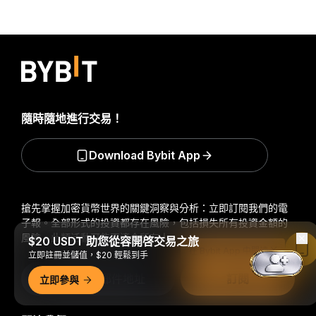
隨時隨地進行交易！
Download Bybit App
搶先掌握加密貨幣世界的關鍵洞察與分析：立即訂閱我們的電
子報。
全部形式的投資都存在風險，包括損失所有投資金額的
風險。此類活動可能不適合所有人。
$20 USDT 助您從容開啓交易之旅
在 Bybit App 中閱讀
立即註冊並儲值，$20 輕鬆到手
訂閱
立即參與