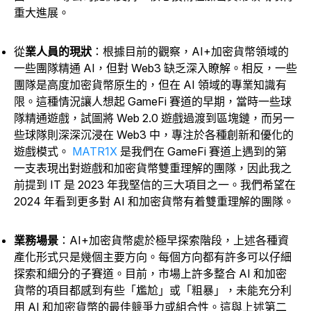
重大進展。
從
業人員的現狀
：根據目前的觀察，AI+加密貨幣領域的
一些團隊精通 AI，但對 Web3 缺乏深入瞭解。相反，一些
團隊是高度加密貨幣原生的，但在 AI 領域的專業知識有
限。這種情況讓人想起 GameFi 賽道的早期，當時一些球
隊精通遊戲，試圖將 Web 2.0 遊戲過渡到區塊鏈，而另一
些球隊則深深沉浸在 Web3 中，專注於各種創新和優化的
遊戲模式。
MATR1X
是我們在 GameFi 賽道上遇到的第
一支表現出對遊戲和加密貨幣雙重理解的團隊，因此我之
前提到 IT 是 2023 年我堅信的三大項目之一。我們希望在
2024 年看到更多對 AI 和加密貨幣有着雙重理解的團隊。
業務場景
：AI+加密貨幣處於極早探索階段，上述各種資
產化形式只是幾個主要方向。每個方向都有許多可以仔細
探索和細分的子賽道。目前，市場上許多整合 AI 和加密
貨幣的項目都感到有些「尷尬」或「粗暴」，未能充分利
用 AI 和加密貨幣的最佳競爭力或組合性。這與上述第二