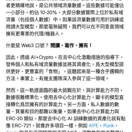
者更精確地說，是公共領域流量數據。這些數據可能僅佔
一小部分，約佔 10-20%，大部分數據實際上位於私有域
流量（包括個人數據）中。如果該流量數據可用於訓練或
微調大型模型，那麼毫無疑問，我們可以在不同垂直領域
擁有更專業的代理/機器人。
什麼是 Web3 口號？
閱讀、寫作、擁有！
因此，透過 AI+Crypto，在去中心化激勵措施的指導下，
發佈個人和私有域流量數據並將其資產化，爲大型模型提
供更好、更豐富的「食物」，這聽起來是一種合乎邏輯的
方法。事實上，有幾支團隊深入參與了這一領域。
然而，這一軌道面臨的最大挑戰在於，與計算能力不同，
數據很難標準化。使用去中心化計算能力，顯卡的模型直
接轉化爲您擁有的計算能力。另一方面，私人數據的數
量、質量和目的都難以衡量。如果去中心化計算能力與
ERC-20 類似，那麼去中心化 AI 訓練數據的資產化就有點
像 ERC-721，就像許多項目一樣，例如
APE
、
Punk
、