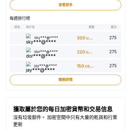
查看更多
每週排行榜
排名
用戶名
獎勵
積分
275
sky***@****
300
USDT
275
dor***@****
220
USDT
275
jay***@****
150
USDT
瞭解詳情
獲取屬於您的每日加密貨幣和交易信息
沒有垃圾郵件。 加密空間中只有大量的乾貨和行業
更新