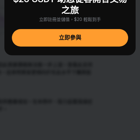
之旅
立即註冊並儲值，$20 輕鬆到手
立即參與
因此資產價格無法進一步上漲。查看此支持
趨勢。這表明買家更傾向於在此水平下購買股
和供應量增加。在本例中，阻力設置爲接近
平。