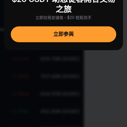
之旅
立即註冊並儲值，$20 輕鬆到手
立即參與