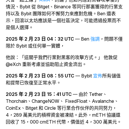
情況、Bybit 從 Bitget、Binance 等同行那裏獲得的行業支
持以及 Bybit 團隊如何不懈努力來應對危機。Ben 還表
示，回滾以太坊應該是一個社區決定，可能透過投票而不
是個人選擇。
2025 年 2 月 23 日 04：32 UTC
—
Ben
強調
，問題不僅
限於 Bybit 或任何單一實體，
他說：「這關乎我們行業對黑客的攻擊方式。」 他敦促
@eXch 重新考慮並協助阻止資金流出。
2025 年 2 月 23 日 08：55 UTC
— Bybit
宣佈
所有儲值
和提幣已恢復至正常水平。
2025 年 2 月 23 日 15：41 UTC
— 由於 Tether、
Thorchain、ChangeNOW、 FixedFloat、Avalanche、
CoinEx、Bitget 和 Circle 等行業合作伙伴的共同努力，
4，289 萬美元的槓桿資金被凍結。
此外，mETH 協議還
回收了 15，000 cmETH 代幣，價值近 4，300 萬美元。