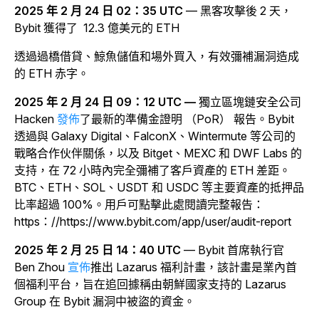
2025 年 2 月 24 日 02：35 UTC
— 黑客攻擊後 2 天，
Bybit 獲得了
12.3 億美元的 ETH
透過過橋借貸、鯨魚儲值和場外買入，有效彌補漏洞造成
的 ETH 赤字。
2025 年 2 月 24 日 09：12 UTC —
獨立區塊鏈安全公司
Hacken
發佈
了最新的準備金證明 （PoR） 報告。Bybit
透過與 Galaxy Digital、FalconX、Wintermute 等公司的
戰略合作伙伴關係，以及 Bitget、MEXC 和 DWF Labs 的
支持，在 72 小時內完全彌補了客戶資產的 ETH 差距。
BTC、ETH、SOL、USDT 和 USDC 等主要資產的抵押品
比率超過 100%。用戶可點擊此處閱讀完整報告：
https：//https://www.bybit.com/app/user/audit-report
2025 年 2 月 25 日 14：40 UTC
— Bybit 首席執行官
Ben Zhou
宣佈
推出 Lazarus 福利計畫，該計畫是業內首
個福利平台，旨在追回據稱由朝鮮國家支持的 Lazarus
Group 在 Bybit 漏洞中被盜的資金。