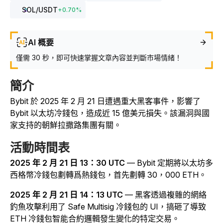
SOL
/USDT
+
0.70
%
AI 概要
僅需 30 秒，即可快速掌握文章內容並判斷市場情緒！
簡介
Bybit 於 2025 年 2 月 21 日遭遇重大黑客事件，影響了
Bybit 以太坊冷錢包，造成近 15 億美元損失。該漏洞與國
家支持的朝鮮拉撒路集團有關。
活動時間表
2025 年 2 月 21 日 13：30 UTC
— Bybit 定期將以太坊多
西格幣冷錢包劃轉爲熱錢包，首先劃轉 30，000 ETH。
2025 年 2 月 21 日 14：13 UTC
— 黑客透過複雜的網絡
釣魚攻擊利用了 Safe Multisig 冷錢包的 UI，搞砸了導致
ETH 冷錢包智能合約邏輯發生變化的特定交易
。