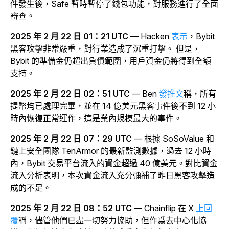
件發生後，Safe 暫時暫停了錢包功能，對服務進行了全面
審查。
2025 年 2 月 22 日 01：21 UTC
—
Hacken
表示
，Bybit
黑客攻擊非常嚴重，對行業造成了沉重打擊。
但是，
Bybit 的準備金仍超出負債範圍，用戶資金仍將得到全額
支持。
2025 年 2 月 22 日 02：51 UTC
— Ben
發推文
稱，所有
提幣均已處理完畢，並在 14 億美元黑客事件後不到 12 小
時內恢復正常運作，這是業內規模最大的事件。
2025 年 2 月 22 日 07：29 UTC
—
根據 SoSoValue 和
鏈上安全團隊 TenArmor 的最新監測數據，過去 12 小時
內，Bybit 交易平台流入的資金超過 40 億美元。
對比資金
流入分析表明，本次資金流入充分彌補了昨日黑客攻擊造
成的不足。
2025 年 2 月 22 日 08：52 UTC
—
Chainflip
在 X
上回
覆
稱，儘管他們已盡一切努力協助，但作爲去中心化協