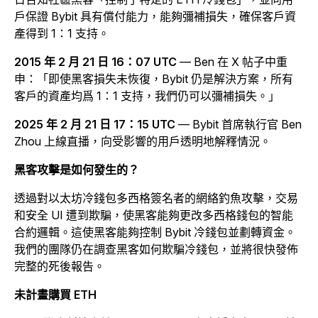
戶保證 Bybit 具有償付能力，能夠彌補損失，確保客戶資
產得到 1：1 支持。
2015 年 2 月 21 日 16：07 UTC
—
Ben 在 X 帖子中重
申：「即使黑客損失未恢復，Bybit 仍是解決方案，所有
客戶的資產均爲 1：1 支持，我們仍可以彌補損失。」
2025 年 2 月 21 日 17：15 UTC
— Bybit 首席執行官 Ben
Zhou 上線直播
，
向受影響的用戶透明地解釋情況。
黑客攻擊是如何發生的？
透過對以太坊冷錢包多西格簽名者的網絡釣魚攻擊，交易
和安全 UI 遭到欺騙，使黑客能夠更改多西格錢包的智能
合約邏輯。這使黑客能夠控制 Bybit 冷錢包並劃轉資金。
我們的團隊仍在調查黑客如何欺騙冷錢包，並將很快發佈
完整的死後報告。
未計畫購買 ETH