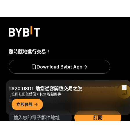
隨時隨地進行交易！
Download Bybit App
$20 USDT 助您從容開啓交易之旅
搶先掌握加密貨幣世界的關鍵洞察與分析：立即訂閱我們的電
在 Bybit App 中閱讀
子報。
立即註冊並儲值，$20 輕鬆到手
全部形式的投資都存在風險，包括損失所有投資金額的
風險。此類活動可能不適合所有人。
立即參與
訂閱
詳細概要