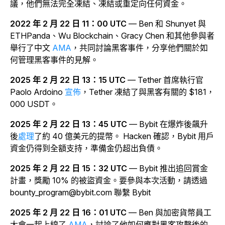
議，他們無法完全凍結、凍結或重定向任何資金。
2022 年 2 月 22 日 11：00 UTC
—
Ben 和 Shunyet 與
ETHPanda、Wu Blockchain、Gracy Chen 和其他參與者
舉行了中文
AMA
，共同討論黑客事件，分享他們關於如
何管理黑客事件的見解。
2025 年 2 月 22 日 13：15 UTC
— Tether 首席執行官
Paolo Ardoino
宣佈
，Tether 凍結了與黑客有關的 $181，
000 USDT。
2025 年 2 月 22 日 13：45 UTC
— Bybit
在爆炸後飆升
後
處理
了約 40 億美元的提幣。
Hacken 確認，Bybit 用戶
資金仍得到全額支持，準備金仍超出負債。
2025 年 2 月 22 日 15：32 UTC
— Bybit 推出追回賞金
計畫，獎勵 10% 的被盜資金。要參與本次活動，請透過
bounty_program@bybit.com 聯繫 Bybit
2025 年 2 月 22 日 16：01 UTC
— Ben 與加密貨幣員工
大會一起上線了
AMA
，討論了他如何應對黑客攻擊後的