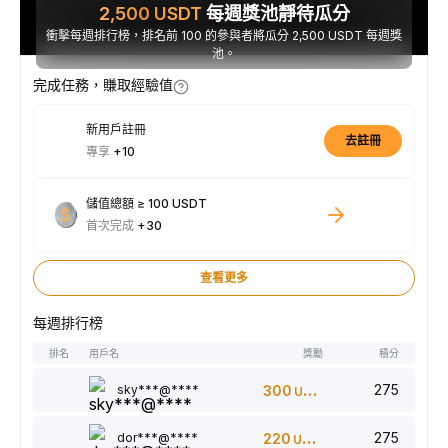
2,500
USDT
每週獎池靜待瓜分
衝擊每週排行榜，排名前 100 的參與者將瓜分 2,500 USDT 每週獎
池。
完成任務，賺取經驗值
新用戶註冊
去註冊
專享
+10
儲值總額 ≥ 100 USDT
首次完成
+30
查看更多
每週排行榜
排名
用戶名
獎勵
積分
275
sky***@****
300
USDT
275
dor***@****
220
USDT