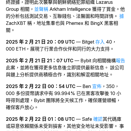
終證據，證明此次襲擊與朝鮮網絡犯罪組織 Lazarus
Group 相關，
並聲稱
Arkham Intelligence 獲得了賞金。他
的分析包括測試交易、互聯錢包、法醫圖和時間詳情。
據
ZachXBT 稱，地址集羣也與 Phemex 和 BingX 黑客相
關。
2025 年 2 月 21 日 20：09 UTC
— Bitget
存入
40，
000 ETH，展現了行業合作伙伴和同行的大力支持。
2025 年 2 月 21 日 21：07 UTC
—
Bybit
向相關機構
報告
此案，並將在獲得更多信息後立即提供最新信息。
該公司
與鏈上分析提供商積極合作，識別和解混相關地址。
2025 年 2 月 22 日 00：54 UTC
— Ben
宣佈
，350，
000 多份提幣請求中有 99.994% 已在黑客攻擊後 10 小
時得到處理，Bybit 團隊將全天候工作，確保運營順暢，
確保客戶放心。
2025 年 2 月 22 日 01：08 UTC
—
Safe
確認
其代碼庫
或惡意依賴關係未受到損害，其他安全地址未受影響。
事