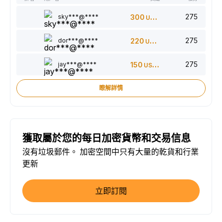
275
sky***@****
300
USDT
275
dor***@****
220
USDT
275
jay***@****
150
USDT
瞭解詳情
獲取屬於您的每日加密貨幣和交易信息
沒有垃圾郵件。 加密空間中只有大量的乾貨和行業
更新
立即訂閱