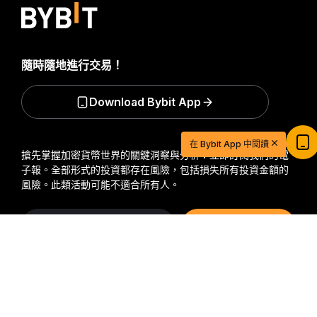
隨時隨地進行交易！
Download Bybit App
$20 USDT 助您從容開啓交易之旅
在 Bybit App 中閱讀
立即註冊並儲值，$20 輕鬆到手
搶先掌握加密貨幣世界的關鍵洞察與分析：立即訂閱我們的電
子報。
全部形式的投資都存在風險，包括損失所有投資金額的
立即參與
風險。此類活動可能不適合所有人。
訂閱
詳細概要
關注我們