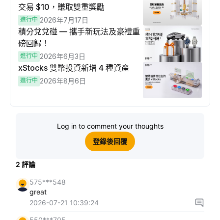
交易 $10，賺取雙重獎勵
進行中
2026年7月17日
積分兌兌碰 — 攜手新玩法及豪禮重
磅回歸！
進行中
2026年6月3日
xStocks 雙幣投資新增 4 種資產
進行中
2026年8月6日
Log in to comment your thoughts
登錄後回覆
2
評論
575***548
great
2026-07-21 10:39:24
550***705