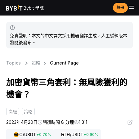
Bybit 學院
註冊
免責聲明：本文的中文譯文採用機器翻譯生成，人工編輯版本
將隨後發布。
Topics
策略
Current Page
加密貨幣三角套利：無風險獲利的
機會？
高級
策略
2023年4月20日
閱讀時間 8 分鐘
1,311
BTC
/USDT
ETH
/USDT
+
0.70
%
+
0.90
%