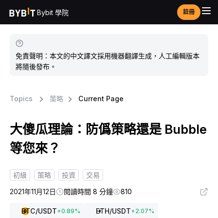
Bybit 學院
註冊
免責聲明：本文的中文譯文採用機器翻譯生成，人工編輯版本
將隨後發布。
Topics
策略
Current Page
大傻瓜理論：防僞策略還是 Bubble
等您來？
初級
策略
投資
交易
2021年11月12日
閱讀時間 8 分鐘
810
BTC
/USDT
ETH
/USDT
+
0.89
%
+
2.07
%