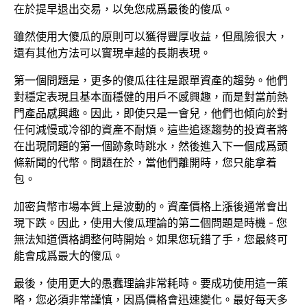
在於提早退出交易，以免您成爲最後的傻瓜。
雖然使用大傻瓜的原則可以獲得豐厚收益，但風險很大，
還有其他方法可以實現卓越的長期表現。
第一個問題是，更多的傻瓜往往是跟單資產的趨勢。他們
對穩定表現且基本面穩健的用戶不感興趣，而是對當前熱
門產品感興趣。因此，即使只是一會兒，他們也傾向於對
任何減慢或冷卻的資產不耐煩。這些追逐趨勢的投資者將
在出現問題的第一個跡象時跳水，然後進入下一個成爲頭
條新聞的代幣。問題在於，當他們離開時，您只能拿着
包。
加密貨幣市場本質上是波動的。資產價格上漲後通常會出
現下跌。因此，使用大傻瓜理論的第二個問題是時機 - 您
無法知道價格調整何時開始。如果您玩錯了手，您最終可
能會成爲最大的傻瓜。
最後，使用更大的愚蠢理論非常耗時。要成功使用這一策
略，您必須非常謹慎，因爲價格會迅速變化。最好每天多