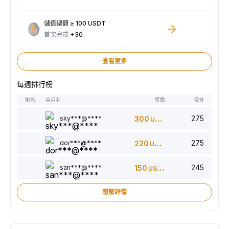
儲值總額 ≥ 100 USDT
首次完成
+30
查看更多
每週排行榜
排名
用戶名
獎勵
積分
275
sky***@****
300
USDT
275
dor***@****
220
USDT
245
san***@****
150
USDT
瞭解詳情