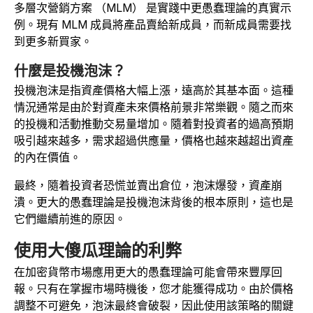
多層次營銷方案 （MLM） 是實踐中更愚蠢理論的真實示
例。現有 MLM 成員將產品賣給新成員，而新成員需要找
到更多新買家。
什麼是投機泡沫？
投機泡沫是指資產價格大幅上漲，遠高於其基本面。這種
情況通常是由於對資產未來價格前景非常樂觀。隨之而來
的投機和活動推動交易量增加。隨着對投資者的過高預期
吸引越來越多，需求超過供應量，價格也越來越超出資產
的內在價值。
最終，隨着投資者恐慌並賣出倉位，泡沫爆發，資產崩
潰。更大的愚蠢理論是投機泡沫背後的根本原則，這也是
它們繼續前進的原因。
使用大傻瓜理論的利弊
在加密貨幣市場應用更大的愚蠢理論可能會帶來豐厚回
報。只有在掌握市場時機後，您才能獲得成功。由於價格
調整不可避免，泡沫最終會破裂，因此使用該策略的關鍵