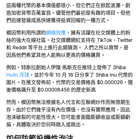
這兩種代幣的基本價值都很小，但它們正在掀起波瀾，創
造加密貨幣百萬富翁。儘管他們最初是有趣的項目，但他
們迅速發展成爲快速獲得投資回報的一種方式。
模因幣利用所謂的
網絡效應
，擁有活躍在社交媒體上的粉
絲的強大在線社區。社交媒體網紅支持在 TikTok、Twitter
和 Reddit 等平台上進行此類猜測。 人們之所以買幣，是
因爲他們希望其他人能夠以更高的價格購買。
例如，特斯拉創始人伊隆·馬斯克在推特上發佈了 Shiba
Inuto 月球
，並於今年 10 月 18 日分享了 Shiba Inu 代幣的
圖片。在推文發佈前，代幣的交易價格爲 $0.000026，隨
後價格飆升至 $0.00008456 的歷史新高
然而，模因幣無法根據名人代言和互聯網炒作而無限期生
存。由於它們幾乎沒有內在價值，也沒有實際應用，因此
泡沫破裂的可能性很大。您可能會面臨鉅額收益或鉅額虧
損，具體取決於您何時跳入或跳出。
如何防範投機性泡沫