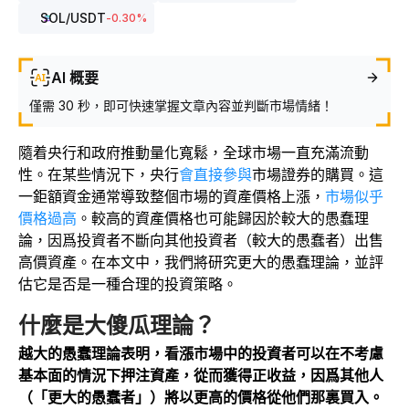
SOL
/USDT
-0.30
%
AI 概要
僅需 30 秒，即可快速掌握文章內容並判斷市場情緒！
隨着央行和政府推動量化寬鬆，全球市場一直充滿流動
性。在某些情況下，央行
會直接參與
市場證券的購買。這
一鉅額資金通常導致整個市場的資產價格上漲，
市場似乎
價格過高
。較高的資產價格也可能歸因於較大的愚蠢理
論，因爲投資者不斷向其他投資者（較大的愚蠢者）出售
高價資產。在本文中，我們將研究更大的愚蠢理論，並評
估它是否是一種合理的投資策略。
什麼是大傻瓜理論？
越大的愚蠢理論表明，看漲市場中的投資者可以在不考慮
基本面的情況下押注資產，從而獲得正收益，因爲其他人
（「更大的愚蠢者」）將以更高的價格從他們那裏買入。