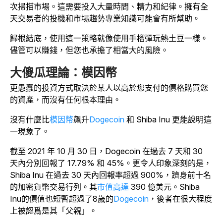
次掃描市場。這需要投入大量時間、精力和紀律。擁有全
天交易者的投機和市場趨勢專業知識可能會有所幫助。
歸根結底，使用這一策略就像使用手榴彈玩熱土豆一樣。
儘管可以賺錢，但您也承擔了相當大的風險。
大傻瓜理論：模因幣
更愚蠢的投資方式取決於某人以高於您支付的價格購買您
的資產，而沒有任何根本理由。
沒有什麼比
模因幣
飆升
Dogecoin
和 Shiba Inu 更能說明這
一現象了。
截至 2021 年 10 月 30 日，Dogecoin 在過去 7 天和 30
天內分別回報了 17.79% 和 45%。更令人印象深刻的是，
Shiba Inu 在過去 30 天內回報率超過 900%，躋身前十名
的加密貨幣交易行列。其
市值高達
390 億美元。Shiba
Inu的價值也短暫超過了8歲的
Dogecoin
，後者在很大程度
上被認爲是其「父親」。