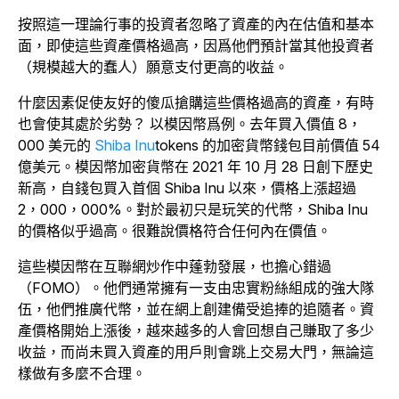
按照這一理論行事的投資者忽略了資產的內在估值和基本
面，即使這些資產價格過高，因爲他們預計當其他投資者
（規模越大的蠢人）願意支付更高的收益。
什麼因素促使友好的傻瓜搶購這些價格過高的資產，有時
也會使其處於劣勢？ 以模因幣爲例。去年買入價值 8，
000 美元的
Shiba Inu
tokens 的加密貨幣錢包目前價值 54
億美元。模因幣加密貨幣在 2021 年 10 月 28 日創下歷史
新高，自錢包買入首個 Shiba Inu 以來，價格上漲超過
2，000，000%。對於最初只是玩笑的代幣，Shiba Inu
的價格似乎過高。很難說價格符合任何內在價值。
這些模因幣在互聯網炒作中蓬勃發展，也擔心錯過
（FOMO）。他們通常擁有一支由忠實粉絲組成的強大隊
伍，他們推廣代幣，並在網上創建備受追捧的追隨者。資
產價格開始上漲後，越來越多的人會回想自己賺取了多少
收益，而尚未買入資產的用戶則會跳上交易大門，無論這
樣做有多麼不合理。