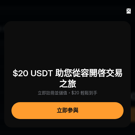
3 摘得王冠
300 USDT
$20 USDT 助您從容開啓交易
220 USDT
之旅
立即註冊並儲值，$20 輕鬆到手
2,50
150 USDT
立即參與