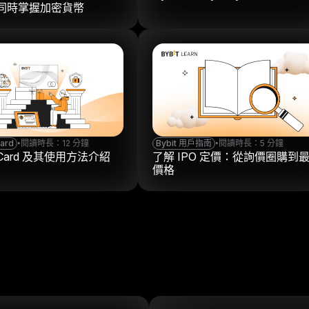
，同時掌握加密貨幣
Card
•
閱讀時長：12 分鐘
Bybit 用戶指南
•
閱讀時長：5 分鐘
t Card 及其使用方法介紹
了解 IPO 定價：從詢價圈購到
價格