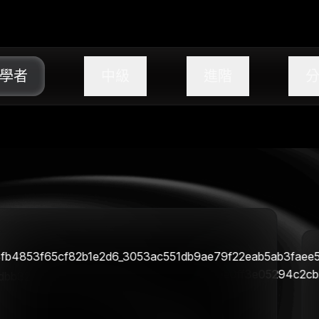
學者
中級
進階