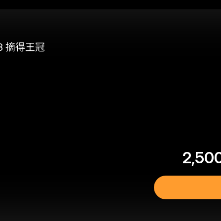
3 摘得王冠
$20 USDT 助您從容開啓交易
之旅
立即註冊並儲值，$20 輕鬆到手
2,50
立即參與