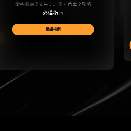
解鎖加密貨幣增值之道，代幣從此不閒置
理財
開始賺幣