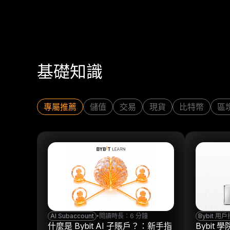
基礎知識
專屬推薦
儲值
交易
現貨
比特幣
區
AI Subaccount
•
閱讀時長：6 分鐘
Bybit 用
什麼是 Bybit AI 子賬戶？：新手指
Bybit