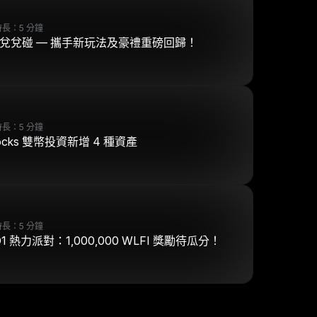
長：5 分鐘
兌兌碰 — 攜手新玩法及豪禮重磅回歸！
長：5 分鐘
tocks 雙幣投資新增 4 種資產
長：5 分鐘
D1 熱力派對：1,000,000 WLFI 獎勵待瓜分！