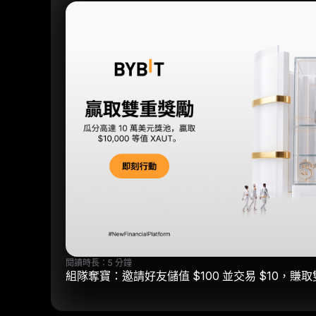
閱讀時長：5 分鐘
組隊奪寶：邀請好友儲值 $100 並交易 $10，賺