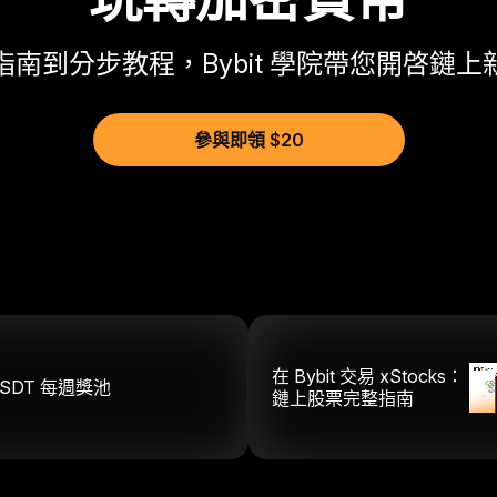
指南到分步教程，Bybit 學院帶您開啓鏈上
參與即領 $20
在 Bybit 交易 xStocks：
SDT
每週獎池
鏈上股票完整指南