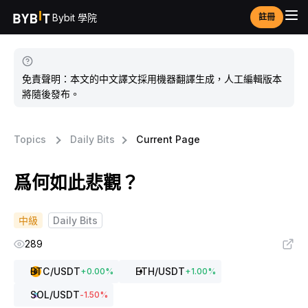
Bybit 學院
註冊
免責聲明：本文的中文譯文採用機器翻譯生成，人工編輯版本
將隨後發布。
Topics
Daily Bits
Current Page
爲何如此悲觀？
中級
Daily Bits
289
BTC
/USDT
ETH
/USDT
+
0.00
%
+
1.00
%
SOL
/USDT
-1.50
%