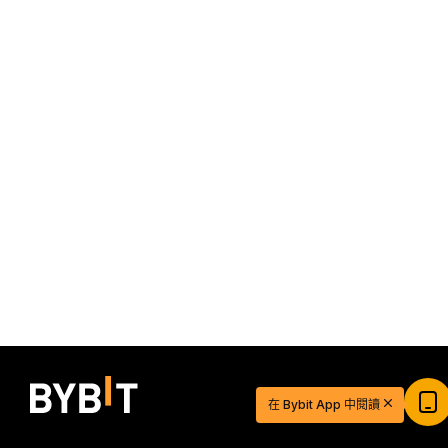
$20 USDT 助您從容開啓交易之旅
在 Bybit App 中閱讀
立即註冊並儲值，$20 輕鬆到手
立即參與