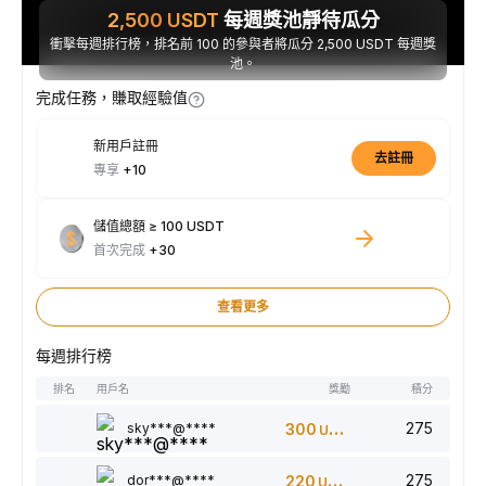
2,500
USDT
每週獎池靜待瓜分
衝擊每週排行榜，排名前 100 的參與者將瓜分 2,500 USDT 每週獎
池。
完成任務，賺取經驗值
新用戶註冊
去註冊
專享
+10
儲值總額 ≥ 100 USDT
首次完成
+30
查看更多
每週排行榜
排名
用戶名
獎勵
積分
275
sky***@****
300
USDT
275
dor***@****
220
USDT