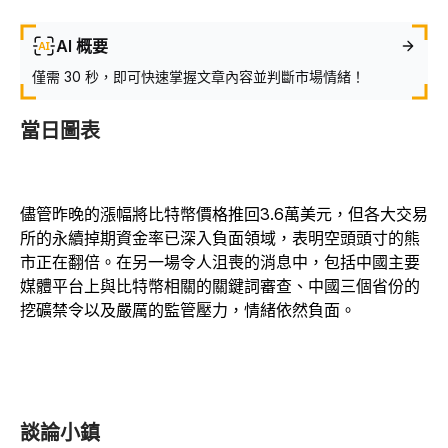
AI 概要
僅需 30 秒，即可快速掌握文章內容並判斷市場情緒！
當日圖表
儘管昨晚的漲幅將比特幣價格推回3.6萬美元，但各大交易
所的永續掉期資金率已深入負面領域，表明空頭頭寸的熊
市正在翻倍。在另一場令人沮喪的消息中，包括中國主要
媒體平台上與比特幣相關的關鍵詞審查、中國三個省份的
挖礦禁令以及嚴厲的監管壓力，情緒依然負面。
談論小鎮