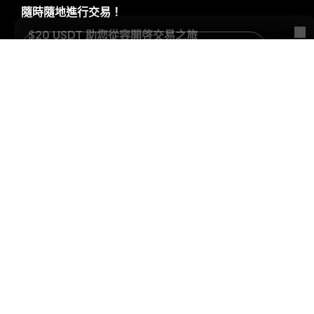
隨時隨地進行交易！
Download Bybit App
詳細概要
搶先掌握加密貨幣世界的關鍵洞察與分析：立即訂閱我們的電
子報。
全部形式的投資都存在風險，包括損失所有投資金額的
風險。此類活動可能不適合所有人。
訂閱
關注我們
© 2018-2026 Bybit.com. 保留所有權利。