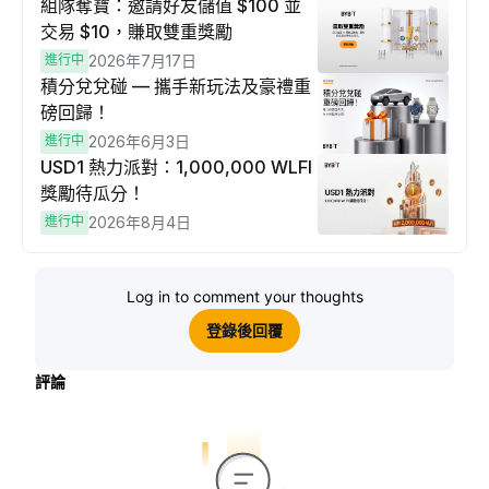
組隊奪寶：邀請好友儲值 $100 並
交易 $10，賺取雙重獎勵
進行中
2026年7月17日
積分兌兌碰 — 攜手新玩法及豪禮重
磅回歸！
進行中
2026年6月3日
USD1 熱力派對：1,000,000 WLFI
獎勵待瓜分！
進行中
2026年8月4日
Log in to comment your thoughts
登錄後回覆
評論