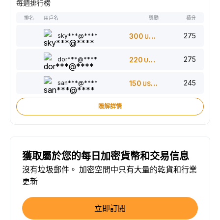
每週排行榜
排名
用戶名
獎勵
積分
275
sky***@****
300
USDT
275
dor***@****
220
USDT
245
san***@****
150
USDT
瞭解詳情
獲取屬於您的每日加密貨幣和交易信息
沒有垃圾郵件。 加密空間中只有大量的乾貨和行業
更新
立即訂閱