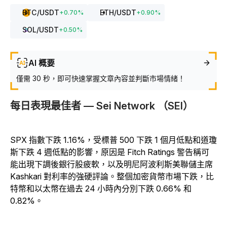
BTC
/USDT
ETH
/USDT
+
0.70
%
+
0.90
%
SOL
/USDT
+
0.50
%
AI 概要
僅需 30 秒，即可快速掌握文章內容並判斷市場情緒！
每日表現最佳者 — Sei Network （SEI）
SPX 指數下跌 1.16%，受標普 500 下跌 1 個月低點和道瓊
斯下跌 4 週低點的影響，原因是 Fitch Ratings 警告稱可
能出現下調後銀行股疲軟，以及明尼阿波利斯美聯儲主席
Kashkari 對利率的強硬評論。整個加密貨幣市場下跌，比
特幣和以太幣在過去 24 小時內分別下跌 0.66% 和
0.82%。