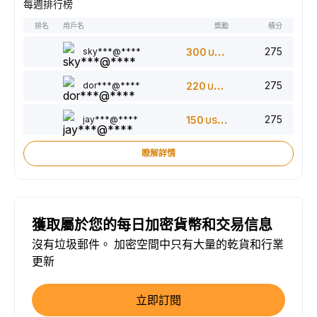
每週排行榜
排名
用戶名
獎勵
積分
275
sky***@****
300
USDT
275
dor***@****
220
USDT
275
jay***@****
150
USDT
瞭解詳情
獲取屬於您的每日加密貨幣和交易信息
沒有垃圾郵件。 加密空間中只有大量的乾貨和行業
更新
立即訂閱