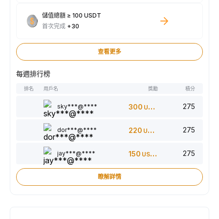
儲值總額 ≥ 100 USDT
首次完成
+30
查看更多
每週排行榜
排名
用戶名
獎勵
積分
275
sky***@****
300
USDT
275
dor***@****
220
USDT
275
jay***@****
150
USDT
瞭解詳情