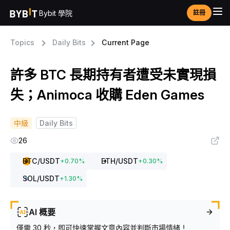
Bybit 學院
註冊
Topics
Daily Bits
Current Page
許多 BTC 長期持有者遭受未實現損
失；Animoca 收購 Eden Games
中級
Daily Bits
26
BTC
/USDT
ETH
/USDT
+
0.70
%
+
0.30
%
SOL
/USDT
+
1.30
%
AI 概要
僅需 30 秒，即可快速掌握文章內容並判斷市場情緒！