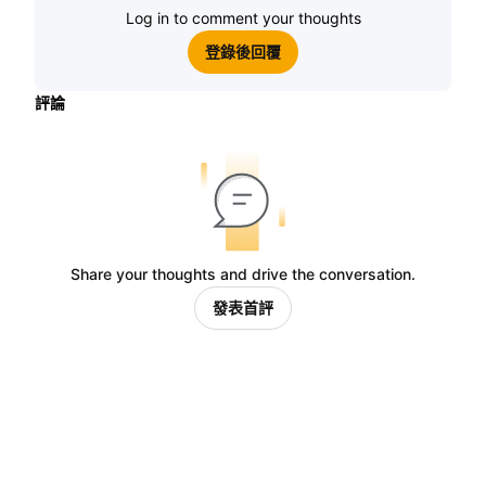
Log in to comment your thoughts
登錄後回覆
評論
Share your thoughts and drive the conversation.
發表首評