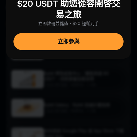
$20 USDT 助您從容開啓交
基礎知識
易之旅
立即註冊並儲值，$20 輕鬆到手
專屬推薦
儲值
交易
現貨
比特幣
區塊鏈
立即參與
什麼是 Bybit AI 子賬戶？：新手指南
•
AI Subaccount
閱讀時長：6 分鐘
Bybit 學院成長中心：賺取高達 80
USDT，同時掌握加密貨幣
•
Bybit 用戶指南
閱讀時長：3 分鐘
Bybit Galaxy：Bybit 忠誠計畫指南
•
Bybit 用戶指南
閱讀時長：3 分鐘
如何透過 Google Play 或 App Store 下載
Bybit App