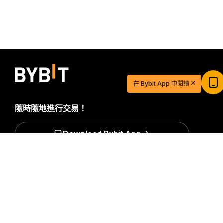
$20 USDT 助您從容開啓交易之旅
在 Bybit App 中閱讀
立即註冊並儲值，$20 輕鬆到手
立即參與
隨時隨地進行交易！
Download Bybit App
詳細概要
搶先掌握加密貨幣世界的關鍵洞察與分析：立即訂閱我們的電
子報。
全部形式的投資都存在風險，包括損失所有投資金額的
風險。此類活動可能不適合所有人。
訂閱