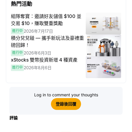
熱門活動
組隊奪寶：邀請好友儲值 $100 並
交易 $10，賺取雙重獎勵
進行中
2026年7月17日
積分兌兌碰 — 攜手新玩法及豪禮重
磅回歸！
進行中
2026年6月3日
xStocks 雙幣投資新增 4 種資產
進行中
2026年8月6日
Log in to comment your thoughts
登錄後回覆
評論