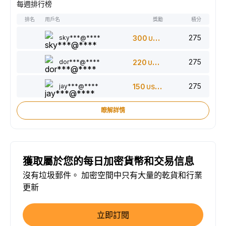
每週排行榜
排名
用戶名
獎勵
積分
275
sky***@****
300
USDT
275
dor***@****
220
USDT
275
jay***@****
150
USDT
瞭解詳情
獲取屬於您的每日加密貨幣和交易信息
沒有垃圾郵件。 加密空間中只有大量的乾貨和行業
更新
立即訂閱