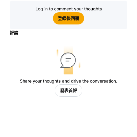
Log in to comment your thoughts
登錄後回覆
評論
Share your thoughts and drive the conversation.
發表首評