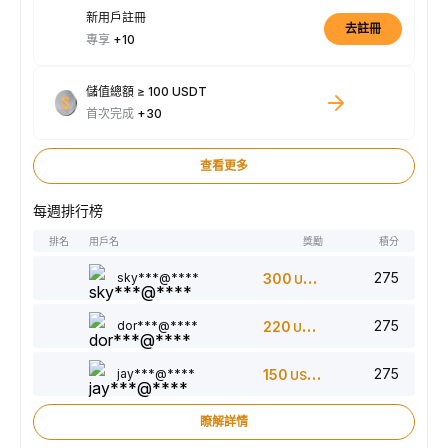
新用戶註冊
去註冊
專享
+10
儲值總額 ≥ 100 USDT
首次完成
+30
查看更多
每週排行榜
排名
用戶名
獎勵
積分
275
sky***@****
300
USDT
275
dor***@****
220
USDT
275
jay***@****
150
USDT
瞭解詳情