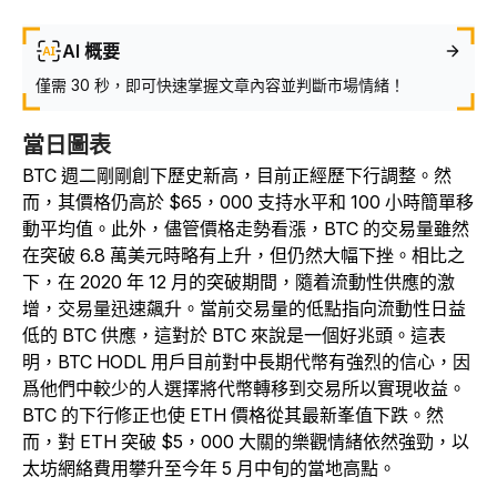
AI 概要
僅需 30 秒，即可快速掌握文章內容並判斷市場情緒！
當日圖表
BTC 週二剛剛創下歷史新高，目前正經歷下行調整。然
而，其價格仍高於 $65，000 支持水平和 100 小時簡單移
動平均值。此外，儘管價格走勢看漲，BTC 的交易量雖然
在突破 6.8 萬美元時略有上升，但仍然大幅下挫。相比之
下，在 2020 年 12 月的突破期間，隨着流動性供應的激
增，交易量迅速飆升。當前交易量的低點指向流動性日益
低的 BTC 供應，這對於 BTC 來說是一個好兆頭。這表
明，BTC HODL 用戶目前對中長期代幣有強烈的信心，因
爲他們中較少的人選擇將代幣轉移到交易所以實現收益。
BTC 的下行修正也使 ETH 價格從其最新峯值下跌。然
而，對 ETH 突破 $5，000 大關的樂觀情緒依然強勁，以
太坊網絡費用攀升至今年 5 月中旬的當地高點。