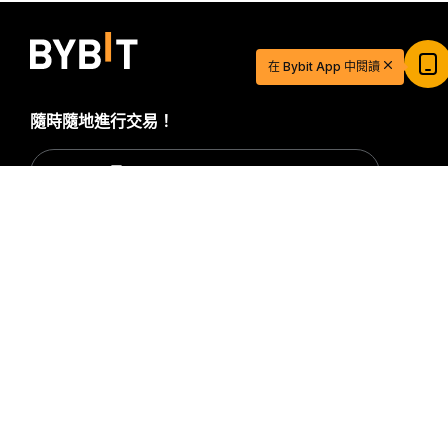
$20 USDT 助您從容開啓交易之旅
在 Bybit App 中閱讀
立即註冊並儲值，$20 輕鬆到手
立即參與
隨時隨地進行交易！
Download Bybit App
詳細概要
搶先掌握加密貨幣世界的關鍵洞察與分析：立即訂閱我們的電
子報。
全部形式的投資都存在風險，包括損失所有投資金額的
風險。此類活動可能不適合所有人。
訂閱
關注我們