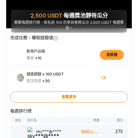
2,500
USDT
每週獎池靜待瓜分
衝擊每週排行榜，排名前 100 的參與者將瓜分 2,500 USDT 每週獎
池。
完成任務，賺取經驗值
新用戶註冊
去註冊
專享
+10
儲值總額 ≥ 100 USDT
首次完成
+30
查看更多
每週排行榜
排名
用戶名
獎勵
積分
275
sky***@****
300
USDT