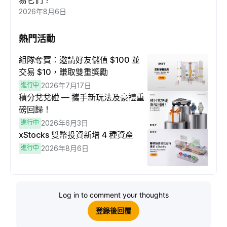
易它們？
2026年8月6日
熱門活動
組隊奪寶：邀請好友儲值 $100 並
交易 $10，賺取雙重獎勵
進行中
2026年7月17日
積分兌兌碰 — 攜手新玩法及豪禮重
磅回歸！
進行中
2026年6月3日
xStocks 雙幣投資新增 4 種資產
進行中
2026年8月6日
Log in to comment your thoughts
登錄後回覆