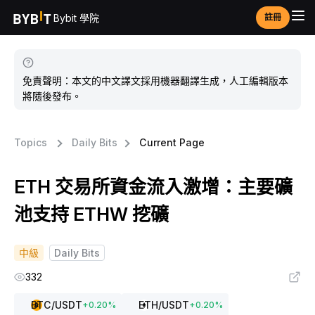
Bybit 學院
註冊
免責聲明：本文的中文譯文採用機器翻譯生成，人工編輯版本
將隨後發布。
Topics
Daily Bits
Current Page
ETH 交易所資金流入激增：主要礦
池支持 ETHW 挖礦
中級
Daily Bits
332
BTC
/USDT
ETH
/USDT
+
0.20
%
+
0.20
%