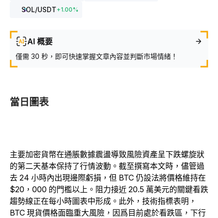
SOL
/USDT
+
1.00
%
AI 概要
僅需 30 秒，即可快速掌握文章內容並判斷市場情緒！
當日圖表
主要加密貨幣在通脹數據震盪導致風險資產呈下跌螺旋狀
的第二天基本保持了行情波動。截至撰寫本文時，儘管過
去 24 小時內出現邊際虧損，但 BTC 仍設法將價格維持在
$20，000 的門檻以上。阻力接近 20.5 萬美元的關鍵看跌
趨勢線正在每小時圖表中形成。此外，技術指標表明，
BTC 現貨價格面臨重大風險，因爲目前處於看跌區，下行