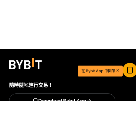
在 Bybit App 中閱讀
隨時隨地進行交易！
Download Bybit App
詳細概要
$20 USDT 助您從容開啓交易之旅
立即註冊並儲值，$20 輕鬆到手
搶先掌握加密貨幣世界的關鍵洞察與分析：立即訂閱我們的電
子報。
全部形式的投資都存在風險，包括損失所有投資金額的
立即參與