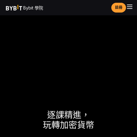
Bybit 學院
註冊
逐課精進，
玩轉加密貨幣