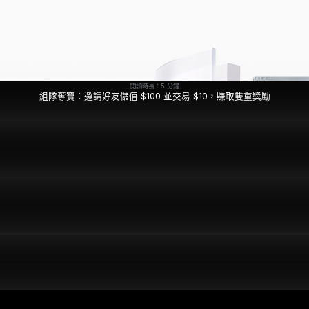
閱讀時長：5 分鐘
組隊奪寶：邀請好友儲值 $100 並交易 $10，賺取雙重獎勵