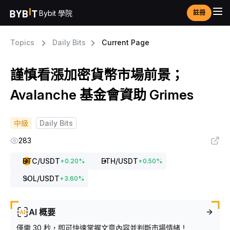
Bybit 學院
註冊
Topics
Daily Bits
Current Page
謹慎看漲加密貨幣市場前景；
Avalanche 基金會資助 Grimes
中級
Daily Bits
283
BTC
/USDT
ETH
/USDT
+
0.20
%
+
0.50
%
SOL
/USDT
+
3.60
%
AI 概要
僅需 30 秒，即可快速掌握文章內容並判斷市場情緒！