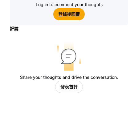
Log in to comment your thoughts
登錄後回覆
評論
Share your thoughts and drive the conversation.
發表首評