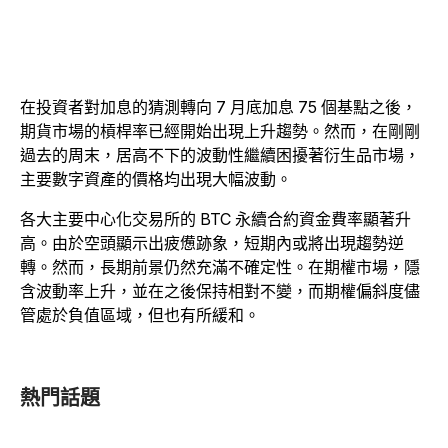
在投資者對加息的猜測轉向 7 月底加息 75 個基點之後，
期貨市場的槓桿率已經開始出現上升趨勢。然而，在剛剛
過去的周末，居高不下的波動性繼續困擾著衍生品市場，
主要數字資產的價格均出現大幅波動。
各大主要中心化交易所的 BTC 永續合約資金費率顯著升
高。由於空頭顯示出疲憊跡象，短期內或將出現趨勢逆
轉。然而，長期前景仍然充滿不確定性。在期權市場，隱
含波動率上升，並在之後保持相對不變，而期權偏斜度儘
管處於負值區域，但也有所緩和。
熱門話題