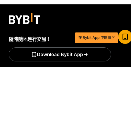
在 Bybit App 中閱讀
隨時隨地進行交易！
Download Bybit App
詳細概要
搶先掌握加密貨幣世界的關鍵洞察與分析：立即訂閱我們的電
$20 USDT 助您從容開啓交易之旅
子報。
全部形式的投資都存在風險，包括損失所有投資金額的
立即註冊並儲值，$20 輕鬆到手
風險。此類活動可能不適合所有人。
立即參與
訂閱
關注我們