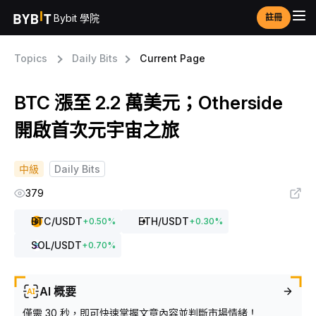
Bybit 學院
註冊
Topics
Daily Bits
Current Page
BTC 漲至 2.2 萬美元；Otherside
開啟首次元宇宙之旅
中級
Daily Bits
379
BTC
/USDT
ETH
/USDT
+
0.50
%
+
0.30
%
SOL
/USDT
+
0.70
%
AI 概要
僅需 30 秒，即可快速掌握文章內容並判斷市場情緒！