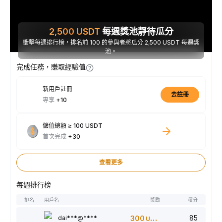
2,500
USDT
每週獎池靜待瓜分
衝擊每週排行榜，排名前 100 的參與者將瓜分 2,500 USDT 每週獎
池。
完成任務，賺取經驗值
新用戶註冊
去註冊
專享
+10
儲值總額 ≥ 100 USDT
首次完成
+30
查看更多
每週排行榜
排名
用戶名
獎勵
積分
85
dai***@****
300
USDT