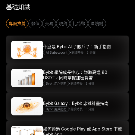
$20 USDT 助您從容開啓交
基礎知識
易之旅
立即註冊並儲值，$20 輕鬆到手
專屬推薦
儲值
交易
現貨
比特幣
區塊鏈
立即參與
什麼是 Bybit AI 子賬戶？：新手指南
•
AI Subaccount
閱讀時長：6 分鐘
Bybit 學院成長中心：賺取高達 80
USDT，同時掌握加密貨幣
•
Bybit 用戶指南
閱讀時長：3 分鐘
Bybit Galaxy：Bybit 忠誠計畫指南
•
Bybit 用戶指南
閱讀時長：3 分鐘
如何透過 Google Play 或 App Store 下載
Bybit App