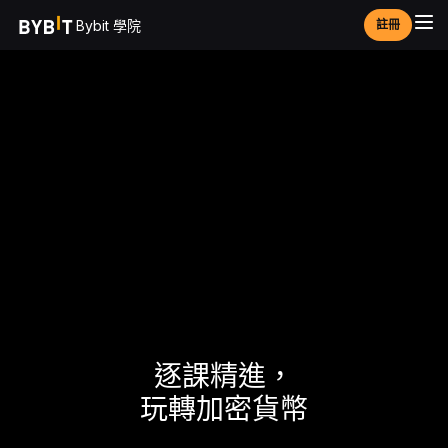
Bybit 學院
註冊
逐課精進，
玩轉加密貨幣