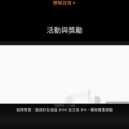
瞭解詳情
活動與獎勵
閱讀時長：5 分鐘
組隊奪寶：邀請好友儲值 $100 並交易 $10，賺取雙重獎勵