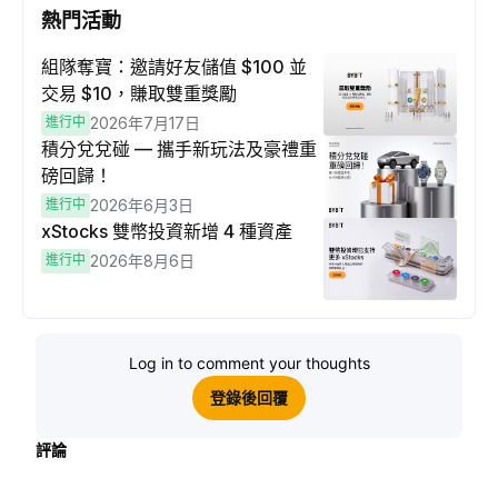
熱門活動
組隊奪寶：邀請好友儲值 $100 並
交易 $10，賺取雙重獎勵
進行中
2026年7月17日
積分兌兌碰 — 攜手新玩法及豪禮重
磅回歸！
進行中
2026年6月3日
xStocks 雙幣投資新增 4 種資產
進行中
2026年8月6日
Log in to comment your thoughts
登錄後回覆
評論