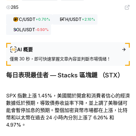
285
BTC
/USDT
ETH
/USDT
+
0.70
%
+
2.10
%
SOL
/USDT
-0.50
%
AI 概要
僅需 30 秒，即可快速掌握文章內容並判斷市場情緒！
每日表現最佳者 — Stacks 區塊鏈 （STX）
SPX 指數上漲 1.45%，美國關於開倉和消費者信心的經濟
數據低於預期，導致債券收益率下降，並上調了美聯儲可
能會暫停加息的預期。整個加密貨幣市場都在上漲，比特
幣和以太幣在過去 24 小時內分別上漲了 6.26% 和
4.97%。