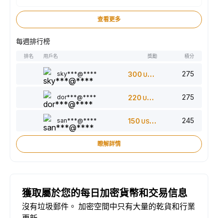
查看更多
每週排行榜
排名
用戶名
獎勵
積分
275
sky***@****
300
USDT
275
dor***@****
220
USDT
245
san***@****
150
USDT
瞭解詳情
獲取屬於您的每日加密貨幣和交易信息
沒有垃圾郵件。 加密空間中只有大量的乾貨和行業