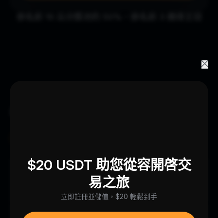
排名前 10 瓜分獎池的 50%，排名前 3 摘得王冠
基礎知識
專屬推薦
儲值
交易
現貨
比特幣
區塊鏈
$20 USDT 助您從容開啓交
什麼是 Bybit AI 子賬戶？：新手指南
易之旅
•
AI Subaccount
閱讀時長：6 分鐘
立即註冊並儲值，$20 輕鬆到手
Bybit 學院成長中心：賺取高達 80