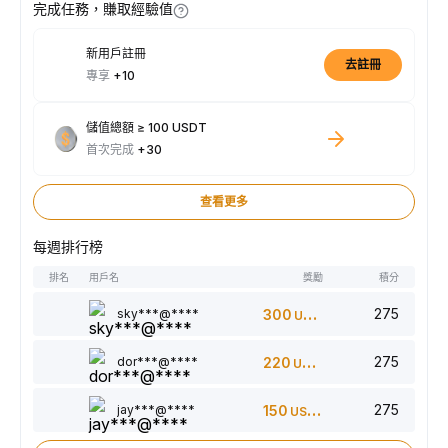
完成任務，賺取經驗值
新用戶註冊
去註冊
專享
+10
儲值總額 ≥ 100 USDT
首次完成
+30
查看更多
每週排行榜
排名
用戶名
獎勵
積分
275
sky***@****
300
USDT
275
dor***@****
220
USDT
275
jay***@****
150
USDT