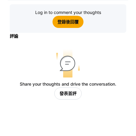
Log in to comment your thoughts
登錄後回覆
評論
Share your thoughts and drive the conversation.
發表首評