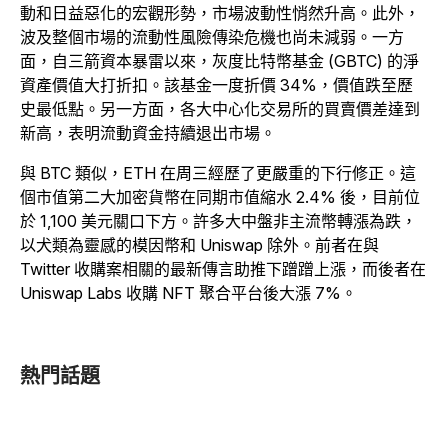
動和日益惡化的宏觀形勢，市場波動性悄然升高。此外，
波及整個市場的流動性風險傳染危機也尚未減弱。一方
面，自三箭資本暴雷以來，灰度比特幣基金 (GBTC) 的淨
資產價值大打折扣。該基金一度折價 34%，價值跌至歷
史最低點。另一方面，各大中心化交易所的買賣價差達到
新高，表明流動資金持續退出市場。
與 BTC 類似，ETH 在周三經歷了更嚴重的下行修正。這
個市值第二大加密貨幣在同期市值縮水 2.4% 後，目前位
於 1,100 美元關口下方。許多大中盤非主流幣轉漲為跌，
以犬類為靈感的模因幣和 Uniswap 除外。前者在與
Twitter 收購案相關的最新傳言助推下蹭蹭上漲，而後者在
Uniswap Labs 收購 NFT 聚合平台後大漲 7%。
熱門話題