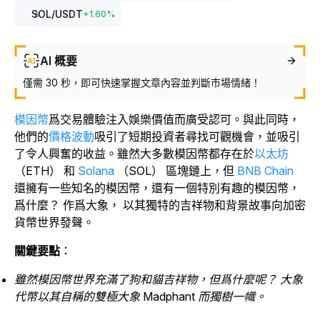
SOL
/USDT
+
1.60
%
AI 概要
僅需 30 秒，即可快速掌握文章內容並判斷市場情緒！
模因幣
爲交易體驗注入娛樂價值而廣受認可。與此同時，
他們的
價格波動
吸引了短期投資者尋找可觀機會，並吸引
了令人興奮的收益。雖然大多數模因幣都存在於
以太坊
（ETH） 和
Solana
（SOL） 區塊鏈上，
但
BNB Chain
還擁有一些知名的模因幣，還有一個特別有趣的模因幣，
爲什麼？ 作爲大象， 以其獨特的吉祥物和背景故事向加密
貨幣世界發聲。
關鍵要點
：
雖然模因幣世界充滿了狗和貓吉祥物，但爲什麼呢？ 大象
代幣以其自稱的雙極大象 Madphant 而獨樹一幟。