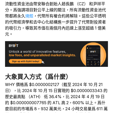
流動性資金池由幣安聯合創始人趙長鵬 （CZ） 和尹祥平
分。爲強調項目對公平上線的關注，所有流動性資金池代
幣都將永久
燒燬
，代幣所有權合約將解除。這些公平透明
的代幣經濟學和去中心化結構進一步提升了代幣對投資者
的吸引力，導致其市值在兩個月內迅速上漲至超過 1 億美
元。
大象買入方式（爲什麼）
WHY 價格爲 $0.0000002127（截至 2024 年 10 月 21
日），比 2024 年 10 月 15 日實現的 $0.0000003343 的
歷史最高點 （ATH） 低 36.4%，比 2024 年 4 月 19 日
的 $0.000000007765 的 ATL 高 2，600% 以上。爲什
麼目前的市場爲 8，932 萬美元，24 小時交易量爲 611 萬