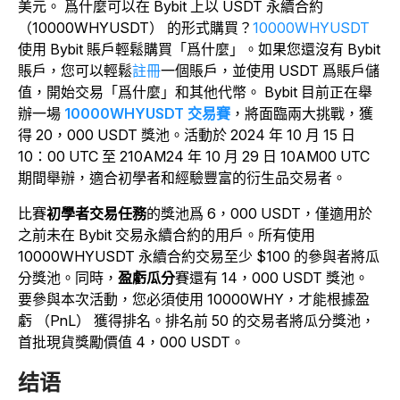
美元。
爲什麼可以在 Bybit 上以 USDT 永續合約
（10000WHYUSDT） 的形式購買？
10000WHYUSDT
使用 Bybit 賬戶輕鬆購買「爲什麼」。如果您還沒有 Bybit
賬戶，您可以輕鬆
註冊
一個賬戶，並使用 USDT 爲賬戶儲
值，開始交易「爲什麼」和其他代幣。
Bybit 目前正在舉
辦一場
10000WHYUSDT 交易賽
，將面臨兩大挑戰，獲
得 20，000 USDT 獎池。活動於 2024 年 10 月 15 日
10：00 UTC 至 210AM24 年 10 月 29 日 10AM00 UTC
期間舉辦，適合初學者和經驗豐富的衍生品交易者。
比賽
初學者交易任務
的獎池爲 6，000 USDT，僅適用於
之前未在 Bybit 交易永續合約的用戶。所有使用
10000WHYUSDT 永續合約交易至少 $100 的參與者將瓜
分獎池。同時，
盈虧瓜分
賽還有 14，000 USDT 獎池。
要參與本次活動，您必須使用 10000WHY，才能根據盈
虧 （PnL） 獲得排名。排名前 50 的交易者將瓜分獎池，
首批現貨獎勵價值 4，000 USDT。
结语