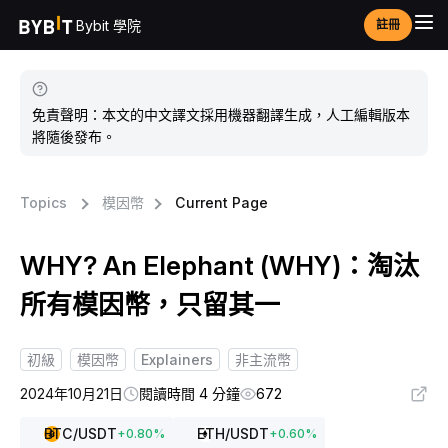
Bybit 學院
註冊
免責聲明：本文的中文譯文採用機器翻譯生成，人工編輯版本
將隨後發布。
Topics
模因幣
Current Page
WHY? An Elephant (WHY)：淘汰
所有模因幣，只留其一
初級
模因幣
Explainers
非主流幣
2024年10月21日
閱讀時間 4 分鐘
672
BTC
/USDT
ETH
/USDT
+
0.80
%
+
0.60
%