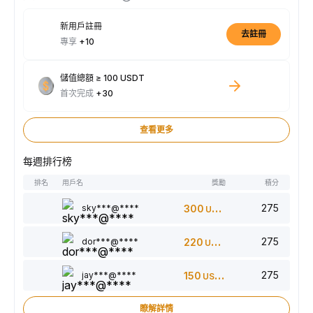
新用戶註冊
去註冊
專享
+10
儲值總額 ≥ 100 USDT
首次完成
+30
查看更多
每週排行榜
排名
用戶名
獎勵
積分
275
sky***@****
300
USDT
275
dor***@****
220
USDT
275
jay***@****
150
USDT
瞭解詳情