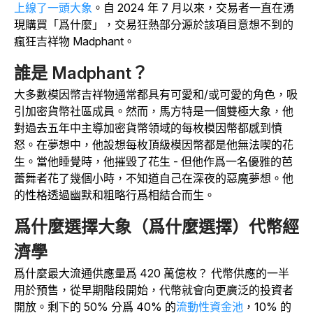
上線了一頭大象
。
自 2024 年 7 月以來，交易者一直在湧
現購買「爲什麼」，交易狂熱部分源於該項目意想不到的
瘋狂吉祥物 Madphant。
誰是 Madphant？
大多數模因幣吉祥物通常都具有可愛和/或可愛的角色，吸
引加密貨幣社區成員。然而，馬方特是一個雙極大象，他
對過去五年中主導加密貨幣領域的每枚模因幣都感到憤
怒。在夢想中，他設想每枚頂級模因幣都是他無法喫的花
生。當他睡覺時，他摧毀了花生 - 但他作爲一名優雅的芭
蕾舞者花了幾個小時，不知道自己在深夜的惡魔夢想。他
的性格透過幽默和粗略行爲相結合而生。
爲什麼選擇大象（爲什麼選擇）代幣經
濟學
爲什麼最大流通供應量爲 420 萬億枚？ 代幣供應的一半
用於預售，從早期階段開始，代幣就會向更廣泛的投資者
開放。剩下的 50% 分爲 40% 的
流動性資金池
，10% 的