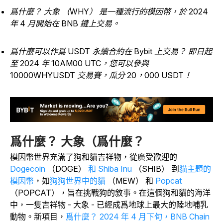
爲什麼？ 大象 （WHY） 是一種流行的模因幣，於 2024
年 4 月開始在 BNB 鏈上交易。
爲什麼可以作爲 USDT 永續合約在 Bybit 上交易？ 即日起
至 2024 年 10AM00 UTC，您可以參與
10000WHYUSDT 交易賽，瓜分 20，000 USDT！
爲什麼？ 大象（爲什麼？
模因幣世界充滿了狗和貓吉祥物，從廣受歡迎
的
Dogecoin
（DOGE）
和 Shiba Inu
（SHIB） 到
貓主題的
模因幣
，
如
狗狗世界中的貓
（MEW） 和
Popcat
（POPCAT），旨在挑戰狗的敘事。在這個狗和貓的海洋
中，一隻吉祥物 - 大象 - 已經成爲地球上最大的陸地哺乳
動物。新項目，
爲什麼？ 2024 年 4 月下旬，BNB Chain