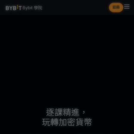
Bybit 學院
註冊
逐課精進，
玩轉加密貨幣