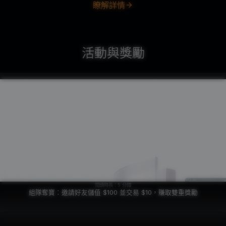
瞭解詳情
活動與獎勵
閱讀時長：5 分鐘
組隊奪寶：邀請好友儲值 $100 並交易 $10，賺取雙重獎勵