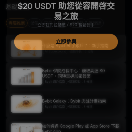
$20 USDT 助您從容開啓交
基礎知識
易之旅
立即註冊並儲值，$20 輕鬆到手
專屬推薦
儲值
交易
現貨
比特幣
區塊鏈
立即參與
什麼是 Bybit AI 子賬戶？：新手指南
•
AI Subaccount
閱讀時長：6 分鐘
Bybit 學院成長中心：賺取高達 80
USDT，同時掌握加密貨幣
•
Bybit 用戶指南
閱讀時長：3 分鐘
Bybit Galaxy：Bybit 忠誠計畫指南
•
Bybit 用戶指南
閱讀時長：3 分鐘
如何透過 Google Play 或 App Store 下載
Bybit App