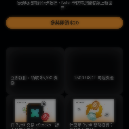
從清晰指南到分步教程，Bybit 學院帶您開啓鏈上新世
界。
參與即領 $20
立即註冊，領取 $5,100 獎
2500
USDT
每週獎池
勵
在 Bybit 交易 xStocks：鏈
什麼是 Bybit 雙幣投資？