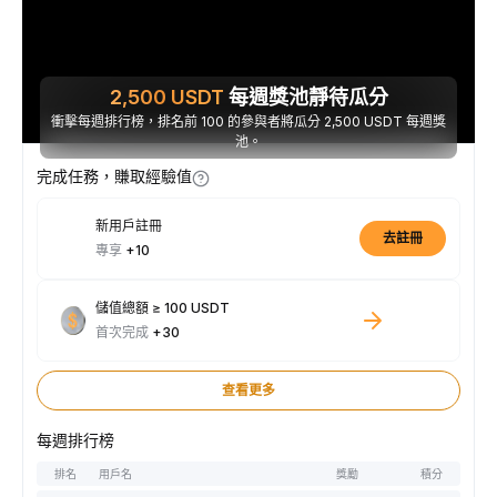
2,500
USDT
每週獎池靜待瓜分
衝擊每週排行榜，排名前 100 的參與者將瓜分 2,500 USDT 每週獎
池。
完成任務，賺取經驗值
新用戶註冊
去註冊
專享
+10
儲值總額 ≥ 100 USDT
首次完成
+30
查看更多
每週排行榜
排名
用戶名
獎勵
積分