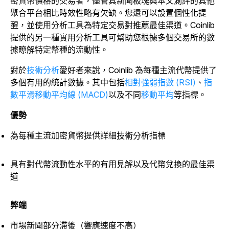
密貨幣價格的交易者，儘管其新聞板塊與本文測評的其他
聚合平台相比時效性略有欠缺。您還可以設置個性化提
醒，並使用分析工具為特定交易對推薦最佳渠道。Coinlib
提供的另一種實用分析工具可幫助您根據多個交易所的數
據瞭解特定幣種的流動性。
對於
技術分析
愛好者來說，Coinlib 為每種主流代幣提供了
多個有用的統計數據。其中包括
相對強弱指數 (RSI)
、
指
數平滑移動平均線 (MACD)
以及不同
移動平均
等指標。
優勢
為每種主流加密貨幣提供詳細技術分析指標
具有對代幣流動性水平的有用見解以及代幣兌換的最佳渠
道
弊端
市場新聞部分滯後（響應速度不高）