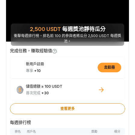
2,500
USDT
每週獎池靜待瓜分
衝擊每週排行榜，排名前 100 的參與者將瓜分 2,500 USDT 每週獎
池。
完成任務，賺取經驗值
新用戶註冊
去註冊
專享
+10
儲值總額 ≥ 100 USDT
首次完成
+30
查看更多
每週排行榜
排名
用戶名
獎勵
積分