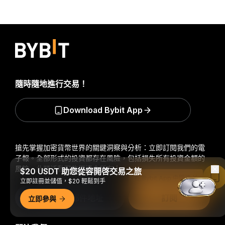
隨時隨地進行交易！
Download Bybit App
搶先掌握加密貨幣世界的關鍵洞察與分析：立即訂閱我們的電
子報。
全部形式的投資都存在風險，包括損失所有投資金額的
風險。此類活動可能不適合所有人。
$20 USDT 助您從容開啓交易之旅
在 Bybit App 中閱讀
立即註冊並儲值，$20 輕鬆到手
訂閱
立即參與