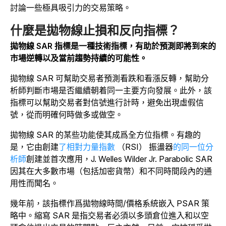
討論一些極具吸引力的交易策略。
什麼是拋物線止損和反向指標？
拋物線 SAR 指標是一種技術指標，有助於預測即將到來的
市場逆轉以及當前趨勢持續的可能性。
拋物線 SAR 可幫助交易者預測看跌和看漲反轉，幫助分
析師判斷市場是否繼續朝着同一主要方向發展。此外，該
指標可以幫助交易者對信號進行計時，避免出現虛假信
號，從而明確何時做多或做空。
拋物線 SAR 的某些功能使其成爲全方位指標。有趣的
是，它由創建
了相對力量指數
（RSI） 振盪器
的同一位分
析師
創建並首次應用，J. Welles Wilder Jr. Parabolic SAR
因其在大多數市場（包括加密貨幣）和不同時間段內的通
用性而聞名。
幾年前，該指標作爲拋物線時間/價格系統嵌入 PSAR 策
略中。縮寫 SAR 是指交易者必須以多頭倉位進入和以空