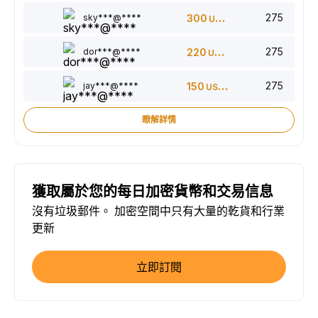
275
sky***@****
300
USDT
275
dor***@****
220
USDT
275
jay***@****
150
USDT
瞭解詳情
獲取屬於您的每日加密貨幣和交易信息
沒有垃圾郵件。 加密空間中只有大量的乾貨和行業
更新
立即訂閱