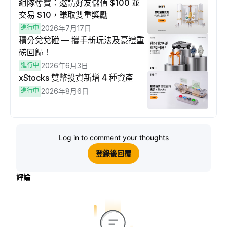
組隊奪寶：邀請好友儲值 $100 並
交易 $10，賺取雙重獎勵
進行中
2026年7月17日
積分兌兌碰 — 攜手新玩法及豪禮重
磅回歸！
進行中
2026年6月3日
xStocks 雙幣投資新增 4 種資產
進行中
2026年8月6日
Log in to comment your thoughts
登錄後回覆
評論