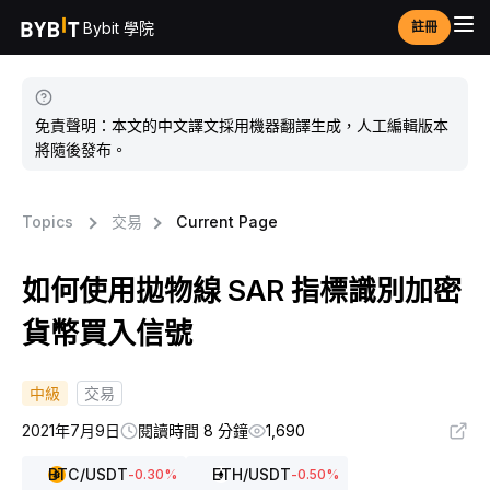
Bybit 學院
註冊
免責聲明：本文的中文譯文採用機器翻譯生成，人工編輯版本
將隨後發布。
Topics
交易
Current Page
如何使用拋物線 SAR 指標識別加密
貨幣買入信號
中級
交易
2021年7月9日
閱讀時間 8 分鐘
1,690
BTC
/USDT
ETH
/USDT
-0.30
%
-0.50
%