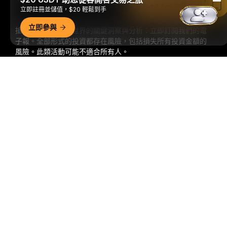
在 Bybit App 中閱讀
立即註冊並儲值，$20 輕鬆到手
立即參與
搶先掌握加密貨幣世界的關鍵洞察與分析：立即訂閱我們的電
子報。
全部形式的投資都存在風險，包括損失所有投資金額的
風險。此類活動可能不適合所有人。
詳細概要
訂閱
關注我們
© 2018-2026 Bybit.com. 保留所有權利。