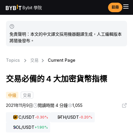
Bybit 學院
註冊
免責聲明：本文的中文譯文採用機器翻譯生成，人工編輯版本
將隨後發布。
Topics
交易
Current Page
交易必備的 4 大加密貨幣指標
中級
交易
2021年11月9日
閱讀時間 4 分鐘
1,055
BTC
/USDT
ETH
/USDT
-0.30
%
-0.20
%
SOL
/USDT
+
1.90
%