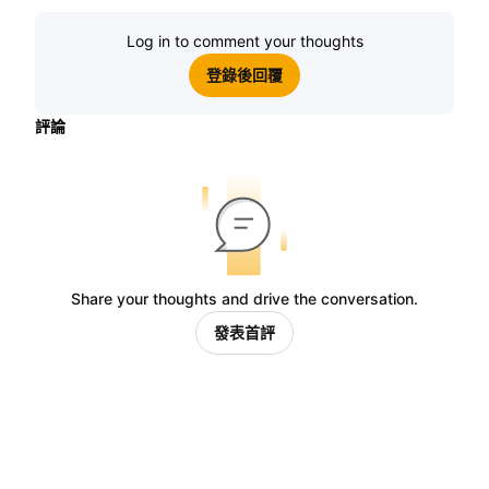
Log in to comment your thoughts
登錄後回覆
評論
Share your thoughts and drive the conversation.
發表首評