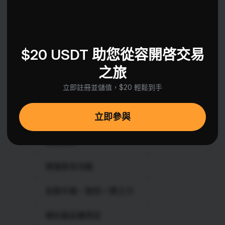
$20 USDT 助您從容開啓交易
之旅
立即註冊並儲值，$20 輕鬆到手
硬分叉後
立即參與
需要新規則
潛在劃分
增強安全功能
全新升級，助您一臂之力
視社區反應而定