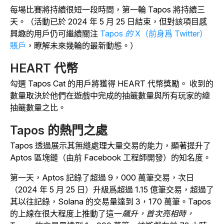
每場比賽將持續很短一段時間，第一輪
Tapos
將持續三
天。（活動已於 2024 年 5 月 25 日結束，但對該項目感
興趣的用戶仍可繼續關注
Tapos 的
X（前身爲 Twitter）
賬戶
，瞭解未來幾輪的最新動態。）
HEART 代幣
勾選
Tapos
Cat
的用戶
將獲得 HEART 代幣獎勵。
收到的
數量取決於他們在遊戲中完成的抽籤數量與所有玩家的總
抽籤數量之比。
Tapos 的熱門之處
Tapos
透過展示其無縫處理大量交易的能力，顯著提升了
Aptos 區塊鏈（由前 Facebook 工程師開發）的知名度。
第一天，Aptos 記錄了超過 9，000 萬筆交易，次日
（2024 年 5 月 25 日）升級爲超過 1.15 億筆交易，超過了
其以往記錄，Solana 的交易量達到 3，170 萬筆。Tapos
的上線在很大程度上推動了這一
飆升，首次亮相時，