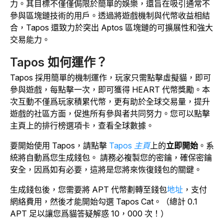
力。其目標不僅僅侷限於簡單的娛樂，還旨在吸引通常不
參與區塊鏈技術的用戶。透過將遊戲機制與代幣收益相結
合，
Tapos
還致力於突出 Aptos 區塊鏈的可擴展性和強大
交易能力。
Tapos 如何運作？
Tapos
採用簡單的機制運作，玩家只需點擊虛擬貓，即可
參與遊戲，每點擊一次，即可獲得 HEART 代幣獎勵。本
次互動不僅爲玩家積累代幣，更有助於全球交易量，提升
遊戲的社區方面，促進所有參與者共同努力。您可以點擊
主頁上的排行榜選項卡，查看全球數據。
要開始使用
Tapos
，請點擊
Tapos 主頁
上的
立即開始
。系
統將自動爲您生成
錢包
。
請務必複製您的密鑰，確保密鑰
安全，因爲如有必要，這將是您將來恢復錢包的關鍵。
生成錢包後，您需要將 APT 代幣劃轉至錢包
地址
，支付
網絡費用，然後才能開始勾選
Tapos
Cat。
（總計 0.1
APT 足以讓您爲貓答疑解惑 10，000 次！）