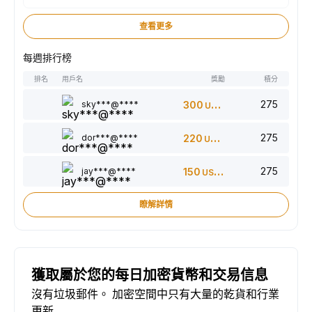
查看更多
每週排行榜
排名
用戶名
獎勵
積分
275
sky***@****
300
USDT
275
dor***@****
220
USDT
275
jay***@****
150
USDT
瞭解詳情
獲取屬於您的每日加密貨幣和交易信息
沒有垃圾郵件。 加密空間中只有大量的乾貨和行業
更新