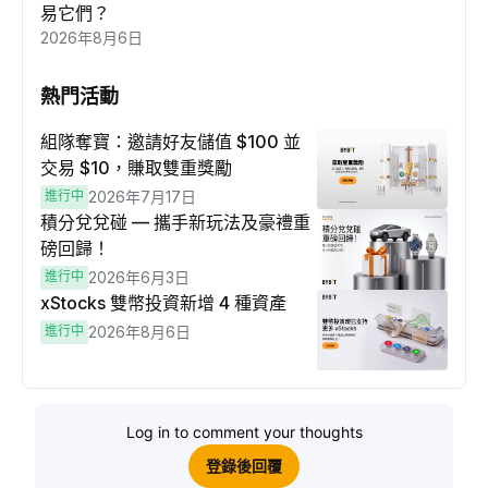
易它們？
2026年8月6日
熱門活動
組隊奪寶：邀請好友儲值 $100 並
交易 $10，賺取雙重獎勵
進行中
2026年7月17日
積分兌兌碰 — 攜手新玩法及豪禮重
磅回歸！
進行中
2026年6月3日
xStocks 雙幣投資新增 4 種資產
進行中
2026年8月6日
Log in to comment your thoughts
登錄後回覆