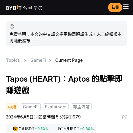
Bybit 學院
註冊
免責聲明：本文的中文譯文採用機器翻譯生成，人工編輯版本
將隨後發布。
Topics
GameFi
Current Page
Tapos (HEART)：Aptos 的點擊即
賺遊戲
中級
GameFi
Explainers
非主流幣
2024年6月5日
閱讀時間 5 分鐘
979
BTC
/USDT
ETH
/USDT
+
0.50
%
+
0.80
%