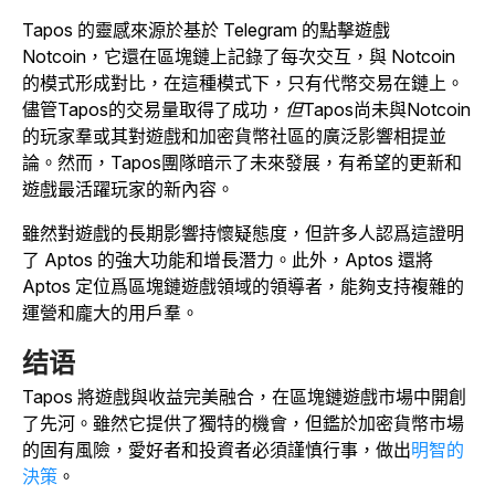
Tapos
的靈感來源於基於 Telegram 的點擊遊戲
Notcoin
，
它
還在區塊鏈上記錄了每次交互，與 Notcoin
的模式形成對比，在這種模式下，只有代幣交易在鏈上。
儘管Tapos的交易量取得了成功，
但Tapos
尚未與
Notcoin
的玩家羣或其對遊戲和加密貨幣社區的廣泛影響相提並
論。然而，
Tapos
團隊暗示了未來發展，有希望的更新和
遊戲最活躍玩家的新內容。
雖然對遊戲的長期影響持懷疑態度，但許多人認爲這證明
了 Aptos 的強大功能和增長潛力。此外，Aptos 還將
Aptos 定位爲區塊鏈遊戲領域的領導者，能夠支持複雜的
運營和龐大的用戶羣。
结语
Tapos
將遊戲與收益完美融合，在區塊鏈遊戲市場中開創
了先河。雖然它提供了獨特的機會，但鑑於加密貨幣市場
的固有風險，愛好者和投資者必須謹慎行事，做出
明智的
決策
。