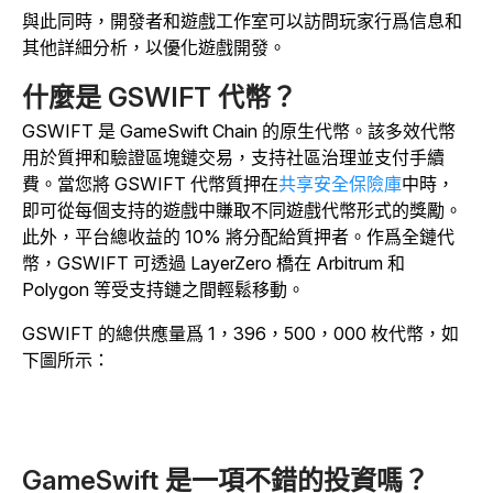
與此同時，開發者和遊戲工作室可以訪問玩家行爲信息和
其他詳細分析，以優化遊戲開發。
什麼是 GSWIFT 代幣？
GSWIFT 是 GameSwift Chain 的原生代幣。該多效代幣
用於質押和驗證區塊鏈交易，支持社區治理並支付手續
費。當您將 GSWIFT 代幣質押在
共享安全保險庫
中時
，
即可從每個支持的遊戲中賺取不同遊戲代幣形式的獎勵。
此外，平台總收益的 10% 將分配給質押者。作爲全鏈代
幣，GSWIFT 可透過 LayerZero 橋在 Arbitrum 和
Polygon 等受支持鏈之間輕鬆移動。
GSWIFT 的總供應量爲 1，396，500，000 枚代幣，如
下圖所示：
GameSwift 是一項不錯的投資嗎？