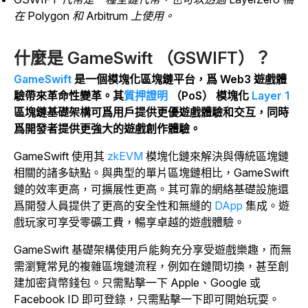
在 Polygon 和 Arbitrum 上使用。
什麼是 GameSwift （GSWIFT）？
GameSwift
是一個模塊化區塊鏈平台，爲 Web3 遊戲體
驗帶來革命性變革。
其
質押證明
（PoS） 模塊化
Layer 1
區塊鏈基礎架構可爲用戶提供更優遊戲體驗和交互，同時
爲開發者提供更強大的遊戲創作體驗。
GameSwift 使用其
zkEVM
模塊化鏈來解決與傳統區塊鏈
相關的諸多缺點。與典型的單片區塊鏈相比，GameSwift
鏈的效率更高，可擴展性更高。其可靠的網絡基礎設施還
爲開發人員提供了更高的安全性和無縫
的
DApp
集成。遊
戲玩家可享受零礦工費，暢享卓越的遊戲體驗。
GameSwift 基礎架構使用戶能夠充分享受遊戲樂趣，而無
需瀏覽常見的複雜區塊鏈流程，例如在鏈間切換，甚至創
建加密貨幣錢包。只需點擊一下 Apple、Google 或
Facebook ID 即可登錄，只需點擊一下即可開始玩耍。