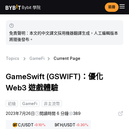
Bybit 學院
註冊
免責聲明：本文的中文譯文採用機器翻譯生成，人工編輯版本
將隨後發布。
Topics
GameFi
Current Page
GameSwift (GSWIFT)：優化
Web3 遊戲體驗
初級
GameFi
非主流幣
2023年7月26日
閱讀時間 6 分鐘
389
BTC
/USDT
ETH
/USDT
-0.10
%
-0.30
%