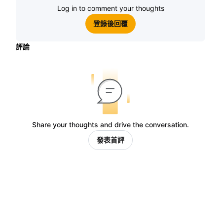
Log in to comment your thoughts
登錄後回覆
評論
Share your thoughts and drive the conversation.
發表首評