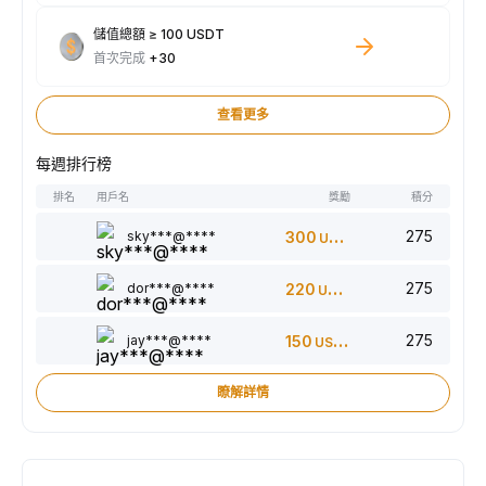
儲值總額 ≥ 100 USDT
首次完成
+30
查看更多
每週排行榜
排名
用戶名
獎勵
積分
275
sky***@****
300
USDT
275
dor***@****
220
USDT
275
jay***@****
150
USDT
瞭解詳情