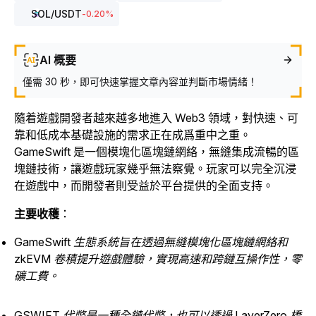
SOL
/USDT
-0.20
%
AI 概要
僅需 30 秒，即可快速掌握文章內容並判斷市場情緒！
隨着遊戲開發者越來越多地進入 Web3 領域，對快速、可
靠和低成本基礎設施的需求正在成爲重中之重。
GameSwift 是一個模塊化區塊鏈網絡，無縫集成流暢的區
塊鏈技術，讓遊戲玩家幾乎無法察覺。玩家可以完全沉浸
在遊戲中，而開發者則受益於平台提供的全面支持。
主要收穫
：
GameSwift 生態系統旨在透過無縫模塊化區塊鏈網絡和
zkEVM 卷積提升遊戲體驗，實現高速和跨鏈互操作性，零
礦工費。
GSWIFT 代幣是一種全鏈代幣，也可以透過 LayerZero 橋