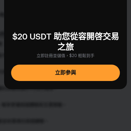
，以確認正確執行，並確保您的獎勵安全無
多代幣
$20 USDT 助您從容開啓交易
務：
之旅
不同配置，可產生高達 500 萬枚代幣。
立即註冊並儲值，$20 輕鬆到手
代幣餘額。
立即參與
獨特獎勵和額外代幣的機會。
，暢享更優遊戲體驗和互惠獎勵。
驗金和寶貴的遊戲體驗。