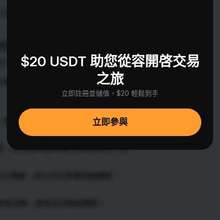
停，以確認正確執行，並確保您的獎勵安全無
多代幣
$20 USDT 助您從容開啓交易
 查看以下任務，立即開始！
之旅
產生高達 500 萬枚代幣的卡片中進行選
立即註冊並儲值，$20 輕鬆到手
，確保穩步發展。
立即參與
驗，還有機會贏取獨特獎勵和額外代幣。
瓜分獎勵，提升您的集體遊戲體驗。
寶貴見解，豐富您的遊戲體驗。