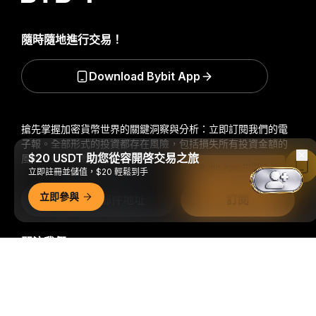
隨時隨地進行交易！
Download Bybit App
搶先掌握加密貨幣世界的關鍵洞察與分析：立即訂閱我們的電
子報。
全部形式的投資都存在風險，包括損失所有投資金額的
$20 USDT 助您從容開啓交易之旅
風險。此類活動可能不適合所有人。
在 Bybit App 中閱讀
立即註冊並儲值，$20 輕鬆到手
立即參與
訂閱
關注我們
詳細概要