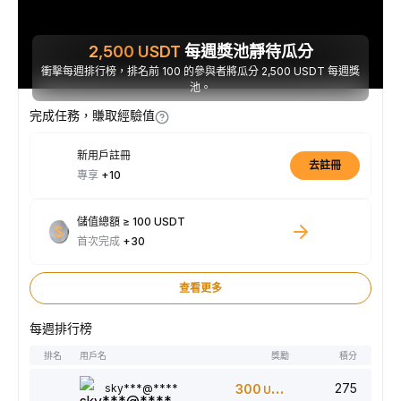
2,500
USDT
每週獎池靜待瓜分
衝擊每週排行榜，排名前 100 的參與者將瓜分 2,500 USDT 每週獎
池。
完成任務，賺取經驗值
新用戶註冊
去註冊
專享
+10
儲值總額 ≥ 100 USDT
首次完成
+30
查看更多
每週排行榜
排名
用戶名
獎勵
積分
275
sky***@****
300
USDT