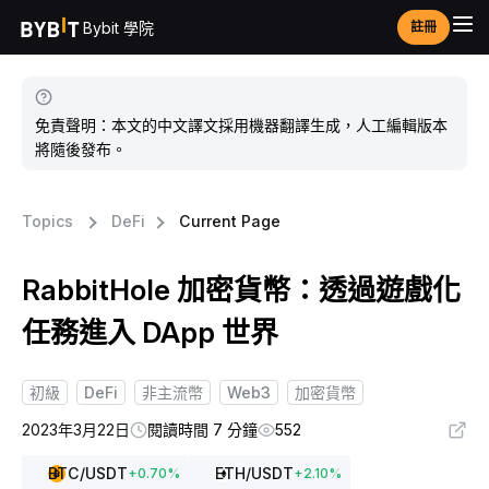
Bybit 學院
註冊
免責聲明：本文的中文譯文採用機器翻譯生成，人工編輯版本
將隨後發布。
Topics
DeFi
Current Page
RabbitHole 加密貨幣：透過遊戲化
任務進入 DApp 世界
初級
DeFi
非主流幣
Web3
加密貨幣
2023年3月22日
閱讀時間 7 分鐘
552
BTC
/USDT
ETH
/USDT
+
0.70
%
+
2.10
%