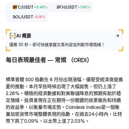
BTC
/USDT
ETH
/USDT
+
0.48
%
+
1.90
%
SOL
/USDT
-0.14
%
AI 概要
僅需 30 秒，即可快速掌握文章內容並判斷市場情緒！
每日表現最佳者 — 常規 （ORDI）
標準普爾 500 指數在 8 月份出現漲幅，儘管受經濟衰退擔
憂的推動，本月早些時候出現了大幅拋售，但仍上漲了
2.28%。積極的經濟數據和對美聯儲降息的預期有助於穩
定情緒。投資者現在正在期待一份關鍵的就業報告和持續
的收益季，以衡量市場走勢。Coindesk Indices是一個衡
量加密貨幣市場整體表現的指數，在過去24小時內，比特
幣下跌了0.09%，以太幣上漲了2.03%。