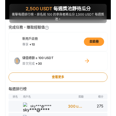
2,500
USDT
每週獎池靜待瓜分
衝擊每週排行榜，排名前 100 的參與者將瓜分 2,500 USDT 每週獎
池。
完成任務，賺取經驗值
新用戶註冊
去註冊
專享
+10
儲值總額 ≥ 100 USDT
首次完成
+30
查看更多
每週排行榜
排名
用戶名
獎勵
積分
275
sky***@****
300
USDT