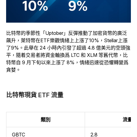
比特幣的季節性「Uptober」反彈推動了加密貨幣的廣泛
飆升，萊特幣在ETF樂觀情緒上上漲了10%，Stellar上漲
了9%。此舉在 24 小時內引發了超過 4.8 億美元的空頭強
平，隨着交易者將資金輪換爲 LTC 和 XLM 等舊代幣，比
特幣自 9 月下旬以來上漲了 8%，情緒迅速從恐懼轉變爲
貪婪。
比特幣現貨 ETF 流量
類別
流量
GBTC
2.8