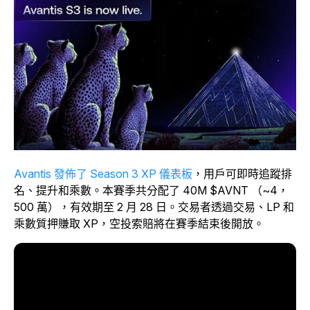
Avantis 發佈了 Season 3 XP 儀表板
，用戶可即時追蹤排
名、提升和乘數。本賽季共分配了 40M $AVNT （~4，
500 萬），有效期至 2 月 28 日。交易者透過交易、LP 和
乘數質押賺取 XP，空投索賠將在賽季結束後開放。