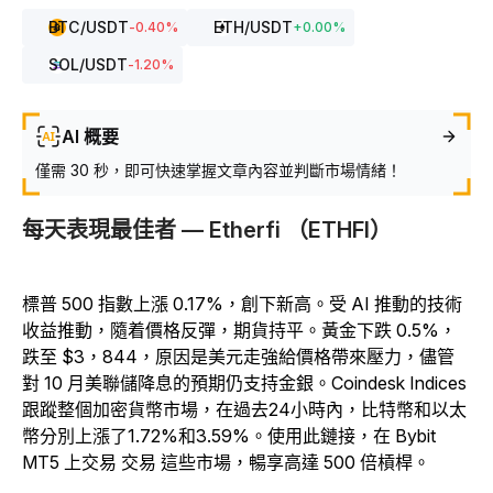
BTC
/USDT
ETH
/USDT
-0.40
%
+
0.00
%
SOL
/USDT
-1.20
%
AI 概要
僅需 30 秒，即可快速掌握文章內容並判斷市場情緒！
每天表現最佳者 — Etherfi （ETHFI）
標普 500 指數上漲 0.17%，創下新高。受 AI 推動的技術
收益推動，隨着價格反彈，期貨持平。黃金下跌 0.5%，
跌至 $3，844，原因是美元走強給價格帶來壓力，儘管
對 10 月美聯儲降息的預期仍支持金銀。Coindesk Indices
跟蹤整個加密貨幣市場，在過去24小時內，比特幣和以太
幣分別上漲了1.72%和3.59%。使用此鏈接，在 Bybit
MT5 上交易 交易 這些市場，暢享高達 500 倍槓桿。