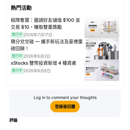
熱門活動
組隊奪寶：邀請好友儲值 $100 並
交易 $10，賺取雙重獎勵
進行中
2026年7月17日
積分兌兌碰 — 攜手新玩法及豪禮重
磅回歸！
進行中
2026年6月3日
xStocks 雙幣投資新增 4 種資產
進行中
2026年8月6日
Log in to comment your thoughts
登錄後回覆
評論