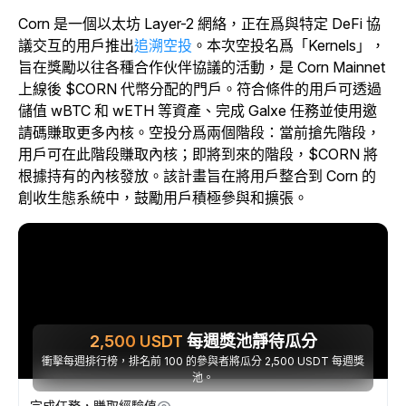
Corn 是一個以太坊 Layer-2 網絡，正在爲與特定 DeFi 協
議交互的用戶推出
追溯空投
。本次空投名爲「Kernels」，
旨在獎勵以往各種合作伙伴協議的活動，是 Corn Mainnet
上線後 $CORN 代幣分配的門戶。符合條件的用戶可透過
儲值 wBTC 和 wETH 等資產、完成 Galxe 任務並使用邀
請碼賺取更多內核。空投分爲兩個階段：當前搶先階段，
用戶可在此階段賺取內核；即將到來的階段，$CORN 將
根據持有的內核發放。該計畫旨在將用戶整合到 Corn 的
創收生態系統中，鼓勵用戶積極參與和擴張。
2,500
USDT
每週獎池靜待瓜分
衝擊每週排行榜，排名前 100 的參與者將瓜分 2,500 USDT 每週獎
池。
完成任務，賺取經驗值