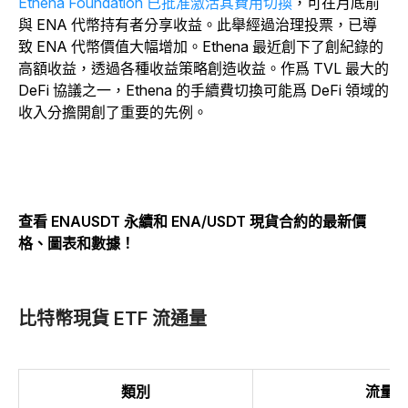
Ethena Foundation 已批准激活其費用切換
，可在月底前
與 ENA 代幣持有者分享收益。此舉經過治理投票，已導
致 ENA 代幣價值大幅增加。Ethena 最近創下了創紀錄的
高額收益，透過各種收益策略創造收益。作爲 TVL 最大的
DeFi 協議之一，Ethena 的手續費切換可能爲 DeFi 領域的
收入分擔開創了重要的先例。
查看 ENAUSDT 永續和 ENA/USDT 現貨合約的最新價
格、圖表和數據！
比特幣現貨 ETF 流通量
類別
流量