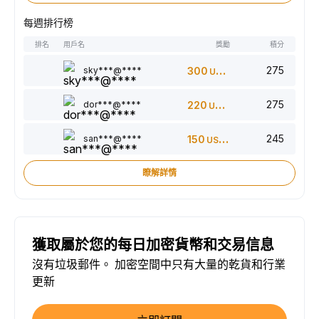
每週排行榜
排名
用戶名
獎勵
積分
275
sky***@****
300
USDT
275
dor***@****
220
USDT
245
san***@****
150
USDT
瞭解詳情
獲取屬於您的每日加密貨幣和交易信息
沒有垃圾郵件。 加密空間中只有大量的乾貨和行業
更新