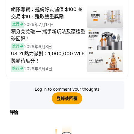
組隊奪寶：邀請好友儲值 $100 並
交易 $10，賺取雙重獎勵
進行中
2026年7月17日
積分兌兌碰 — 攜手新玩法及豪禮重
磅回歸！
進行中
2026年6月3日
USD1 熱力派對：1,000,000 WLFI
獎勵待瓜分！
進行中
2026年8月4日
Log in to comment your thoughts
登錄後回覆
評論