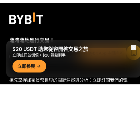
隨時隨地進行交易！
$20 USDT 助您從容開啓交易之旅
在 Bybit App 中閱讀
立即註冊並儲值，$20 輕鬆到手
Download Bybit App
立即參與
搶先掌握加密貨幣世界的關鍵洞察與分析：立即訂閱我們的電
子報。
全部形式的投資都存在風險，包括損失所有投資金額的
詳細概要
風險。此類活動可能不適合所有人。
訂閱
關注我們