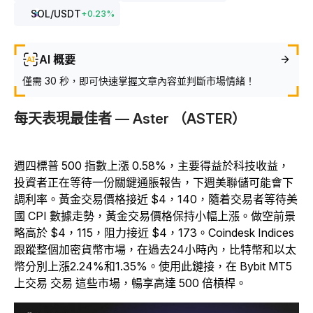
SOL
/USDT
+
0.23
%
AI 概要
僅需 30 秒，即可快速掌握文章內容並判斷市場情緒！
每天表現最佳者 — Aster （ASTER）
週四標普 500 指數上漲 0.58%，主要得益於科技收益，
投資者正在等待一份關鍵通脹報告，下週美聯儲可能會下
調利率。黃金交易價格接近 $4，140，隨着交易者等待美
國 CPI 數據走勢，黃金交易價格保持小幅上漲。做空前景
略高於 $4，115，阻力接近 $4，173。Coindesk Indices
跟蹤整個加密貨幣市場，在過去24小時內，比特幣和以太
幣分別上漲2.24%和1.35%。使用此鏈接，在 Bybit MT5
上交易 交易 這些市場，暢享高達 500 倍槓桿。